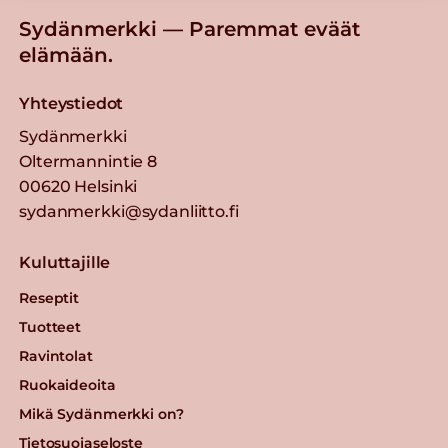
Sydänmerkki — Paremmat eväät
elämään.
Yhteystiedot
Sydänmerkki
Oltermannintie 8
00620 Helsinki
sydanmerkki@sydanliitto.fi
Kuluttajille
Reseptit
Tuotteet
Ravintolat
Ruokaideoita
Mikä Sydänmerkki on?
Tietosuojaseloste