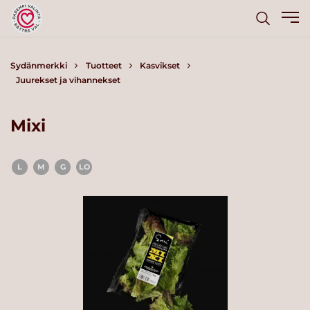
Sydänmerkki
Tuotteet
Kasvikset
Juurekset ja vihannekset
Mixi
L
M
G
LO