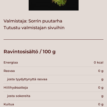
Valmistaja:
Sorrin puutarha
Tutustu valmistajan sivuihin
Ravintosisältö / 100 g
Energiaa
0 kcal
Rasvaa
0 g
josta tyydyttynyttä rasvaa
g
Hiilihydraatteja
0 g
josta sokereita
g
Kuitua
0 g