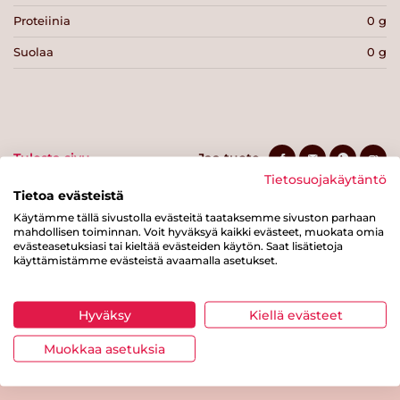
Proteiinia
0 g
Suolaa
0 g
Tulosta sivu
Jaa tuote
Tietosuojakäytäntö
Tietoa evästeistä
Käytämme tällä sivustolla evästeitä taataksemme sivuston parhaan
mahdollisen toiminnan. Voit hyväksyä kaikki evästeet, muokata omia
evästeasetuksiasi tai kieltää evästeiden käytön. Saat lisätietoja
käyttämistämme evästeistä avaamalla asetukset.
Hyväksy
Kiellä evästeet
Tästä merkistä tunnistat
Sydänmerkki-tuotteen
Muokkaa asetuksia
Takaisin ylös