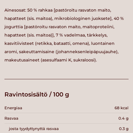
Ainesosat: 50 % rahkaa [pastöroitu rasvaton maito,
hapatteet (sis. maitoa), mikrobiologinen juoksete], 40 %
jogurttia [pastöroitu rasvaton maito, maitoproteiini,
hapatteet (sis. maitoa)], 7 % vadelmaa, tärkkelys,
kasvitiivisteet (retikka, bataatti, omena), luontainen
aromi, sakeuttamisaine (johanneksenleipäpuujauhe),
makeutusaineet (asesulfaami K, sukraloosi).
Ravintosisältö / 100 g
Energiaa
68 kcal
Rasvaa
0.4 g
josta tyydyttynyttä rasvaa
0.3 g