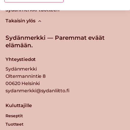
Tästä merkistä tunnistat
Sydänmerkki-tuotteen
Takaisin ylös
Sydänmerkki — Paremmat eväät
elämään.
Yhteystiedot
Sydänmerkki
Oltermannintie 8
00620 Helsinki
sydanmerkki@sydanliitto.fi
Kuluttajille
Reseptit
Tuotteet