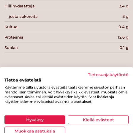
Hiilihydraatteja
3.4 g
josta sokereita
3 g
Kuitua
0.4 g
Proteiinia
12.6 g
Suolaa
0.1 g
Tietosuojakäytäntö
Tietoa evästeistä
Tulosta sivu
Jaa tuote
Käytämme tällä sivustolla evästeitä taataksemme sivuston parhaan
mahdollisen toiminnan. Voit hyväksyä kaikki evästeet, muokata omia
evästeasetuksiasi tai kieltää evästeiden käytön. Saat lisätietoja
käyttämistämme evästeistä avaamalla asetukset.
Hyväksy
Kiellä evästeet
Muokkaa asetuksia