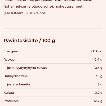
(johanneksenleipäpuujauhe), makeutusaineet
(asesulfaami K, sukraloosi).
Ravintosisältö / 100 g
Energiaa
68 kcal
Rasvaa
0.4 g
josta tyydyttynyttä rasvaa
0.3 g
Hiilihydraatteja
3.5 g
josta sokereita
3 g
Kuitua
0.2 g
Proteiinia
12.4 g