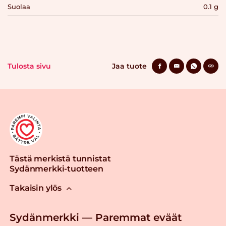
Suolaa
0.1 g
Tulosta sivu
Jaa tuote
Tästä merkistä tunnistat
Sydänmerkki-tuotteen
Takaisin ylös
Sydänmerkki — Paremmat eväät