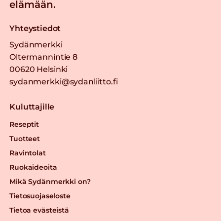
elämään.
Yhteystiedot
Sydänmerkki
Oltermannintie 8
00620 Helsinki
sydanmerkki@sydanliitto.fi
Kuluttajille
Reseptit
Tuotteet
Ravintolat
Ruokaideoita
Mikä Sydänmerkki on?
Tietosuojaseloste
Tietoa evästeistä