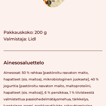
Pakkauskoko: 200 g
Valmistaja:
Lidl
Ainesosaluettelo
Ainesosat: 50 % rahkaa [pastöroitu rasvaton maito,
hapatteet (sis. maitoa), mikrobiologinen juoksete], 40 %
jogurttia [pastöroitu rasvaton maito, maitoproteiini,
hapatteet (sis. maitoa)], 6 % persikkaa, 1 % tiivisteestä
valmistettua passiohedelmätäysmehua, tärkkelys,
luontainen aromi, porkkanatiiviste, sakeuttamisaine