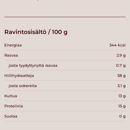
Ravintosisältö / 100 g
Energiaa
344 kcal
Rasvaa
2.9 g
josta tyydyttynyttä rasvaa
0.7 g
Hiilihydraatteja
58 g
josta sokereita
3.1 g
Kuitua
13 g
Proteiinia
15 g
Suolaa
0 g