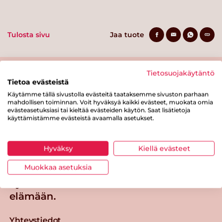
Tulosta sivu
Jaa tuote
Tietosuojakäytäntö
Tietoa evästeistä
Käytämme tällä sivustolla evästeitä taataksemme sivuston parhaan
mahdollisen toiminnan. Voit hyväksyä kaikki evästeet, muokata omia
evästeasetuksiasi tai kieltää evästeiden käytön. Saat lisätietoja
käyttämistämme evästeistä avaamalla asetukset.
Tästä merkistä tunnistat
Sydänmerkki-tuotteen
Hyväksy
Kiellä evästeet
Takaisin ylös
Muokkaa asetuksia
Sydänmerkki — Paremmat eväät
elämään.
Yhteystiedot