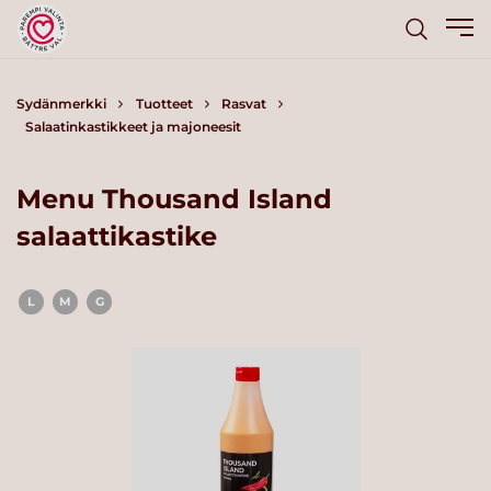
Sydänmerkki
Tuotteet
Rasvat
Salaatinkastikkeet ja majoneesit
Menu Thousand Island
salaattikastike
L
M
G