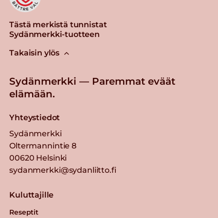
Tästä merkistä tunnistat
Sydänmerkki-tuotteen
Takaisin ylös
Sydänmerkki — Paremmat eväät
elämään.
Yhteystiedot
Sydänmerkki
Oltermannintie 8
00620 Helsinki
sydanmerkki@sydanliitto.fi
Kuluttajille
Reseptit