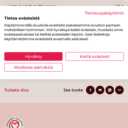
josta tyydyttynyttä rasvaa
1.9 g
Tietosuojakäytäntö
Hiilihydraatteja
10 g
Tietoa evästeistä
Käytämme tällä sivustolla evästeitä taataksemme sivuston parhaan
josta sokereita
8.5 g
mahdollisen toiminnan. Voit hyväksyä kaikki evästeet, muokata omia
evästeasetuksiasi tai kieltää evästeiden käytön. Saat lisätietoja
Kuitua
0.9 g
käyttämistämme evästeistä avaamalla asetukset.
Proteiinia
0.9 g
Suolaa
0.9 g
Hyväksy
Kiellä evästeet
Muokkaa asetuksia
Tulosta sivu
Jaa tuote