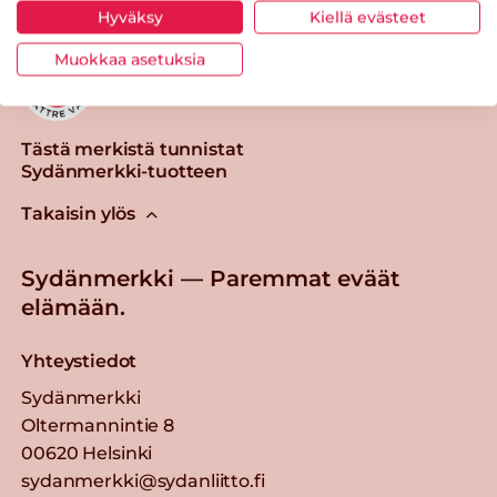
Hyväksy
Kiellä evästeet
Muokkaa asetuksia
Tästä merkistä tunnistat
Sydänmerkki-tuotteen
Takaisin ylös
Sydänmerkki — Paremmat eväät
elämään.
Yhteystiedot
Sydänmerkki
Oltermannintie 8
00620 Helsinki
sydanmerkki@sydanliitto.fi