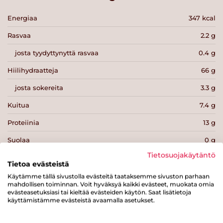
Energiaa
347 kcal
Rasvaa
2.2 g
josta tyydyttynyttä rasvaa
0.4 g
Hiilihydraatteja
66 g
josta sokereita
3.3 g
Kuitua
7.4 g
Proteiinia
13 g
Suolaa
0 g
Tietosuojakäytäntö
Tietoa evästeistä
Käytämme tällä sivustolla evästeitä taataksemme sivuston parhaan
mahdollisen toiminnan. Voit hyväksyä kaikki evästeet, muokata omia
evästeasetuksiasi tai kieltää evästeiden käytön. Saat lisätietoja
Tulosta sivu
Jaa tuote
käyttämistämme evästeistä avaamalla asetukset.