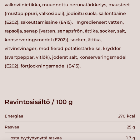
valkoviinietikka, muunnettu perunatärkkelys, mausteet
(mustapippuri, valkosipuli), jodioitu suola, säilöntäaine
(E202), sakeuttamisaine (E415). Ingredienser: vatten,
rapsolja, senap [vatten, senapsfrön, ättika, socker, salt,
konserveringsmedel (E202)], socker, ättika,
vitvinsvinäger, modifierad potatisstärkelse, kryddor
(svartpeppar, vitlök), joderat salt, konserveringsmedel
(E202), förtjockningsmedel (E415).
Ravintosisältö / 100 g
Energiaa
270 kcal
Rasvaa
25 g
josta tyydyttynyttä rasvaa
1.7 g