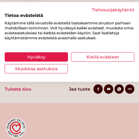
Hiilihydraatteja
10 g
Tietosuojakäytäntö
Tietoa evästeistä
josta sokereita
8.5 g
Käytämme tällä sivustolla evästeitä taataksemme sivuston parhaan
mahdollisen toiminnan. Voit hyväksyä kaikki evästeet, muokata omia
Kuitua
0.4 g
evästeasetuksiasi tai kieltää evästeiden käytön. Saat lisätietoja
käyttämistämme evästeistä avaamalla asetukset.
Proteiinia
0.4 g
Suolaa
0.9 g
Hyväksy
Kiellä evästeet
Muokkaa asetuksia
Tulosta sivu
Jaa tuote