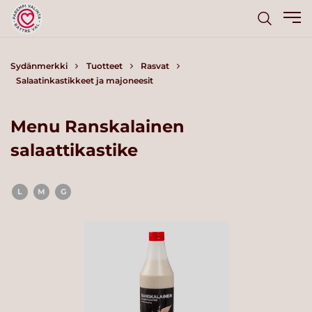
Sydänmerkki
Tuotteet
Rasvat
Salaatinkastikkeet ja majoneesit
Menu Ranskalainen
salaattikastike
L
M
G