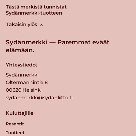
Tästä merkistä tunnistat
Sydänmerkki-tuotteen
Takaisin ylös
Sydänmerkki — Paremmat eväät
elämään.
Yhteystiedot
Sydänmerkki
Oltermannintie 8
00620 Helsinki
sydanmerkki@sydanliitto.fi
Kuluttajille
Reseptit
Tuotteet