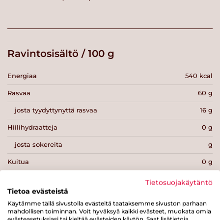
Ravintosisältö / 100 g
Energiaa
540 kcal
Rasvaa
60 g
josta tyydyttynyttä rasvaa
16 g
Hiilihydraatteja
0 g
josta sokereita
g
Kuitua
0 g
Proteiinia
0 g
Tietosuojakäytäntö
Tietoa evästeistä
Suolaa
0.9 g
Käytämme tällä sivustolla evästeitä taataksemme sivuston parhaan
mahdollisen toiminnan. Voit hyväksyä kaikki evästeet, muokata omia
evästeasetuksiasi tai kieltää evästeiden käytön. Saat lisätietoja