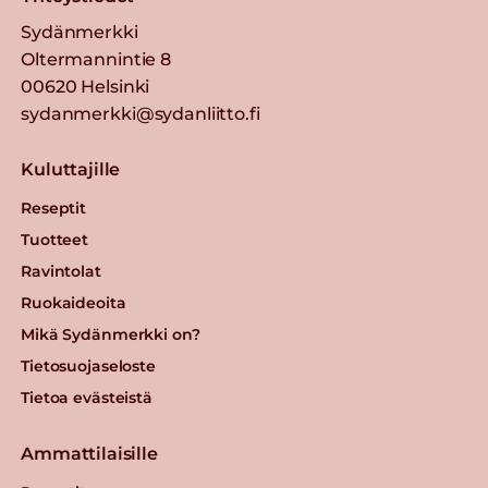
Sydänmerkki
Oltermannintie 8
00620 Helsinki
sydanmerkki@sydanliitto.fi
Kuluttajille
Reseptit
Tuotteet
Ravintolat
Ruokaideoita
Mikä Sydänmerkki on?
Tietosuojaseloste
Tietoa evästeistä
Ammattilaisille