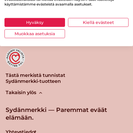
käyttämistämme evästeistä avaamalla asetukset.
Tulosta sivu
Jaa tuote
Hyväksy
Kiellä evästeet
Muokkaa asetuksia
Tästä merkistä tunnistat
Sydänmerkki-tuotteen
Takaisin ylös
Sydänmerkki — Paremmat eväät
elämään.
Yhteystiedot