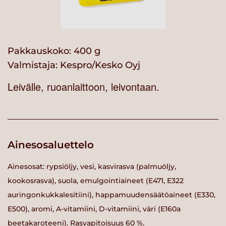
Pakkauskoko: 400 g
Valmistaja:
Kespro/Kesko Oyj
Leivälle, ruoanlaittoon, leivontaan.
Ainesosaluettelo
Ainesosat: rypsiöljy, vesi, kasvirasva (palmuöljy,
kookosrasva), suola, emulgointiaineet (E471, E322
auringonkukkalesitiini), happamuudensäätöaineet (E330,
E500), aromi, A-vitamiini, D-vitamiini, väri (E160a
beetakaroteeni). Rasvapitoisuus 60 %.