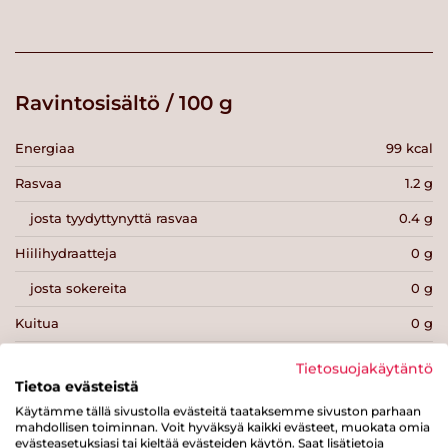
Ravintosisältö / 100 g
Energiaa
99 kcal
Rasvaa
1.2 g
josta tyydyttynyttä rasvaa
0.4 g
Hiilihydraatteja
0 g
josta sokereita
0 g
Kuitua
0 g
Proteiinia
22 g
Tietosuojakäytäntö
Tietoa evästeistä
Suolaa
0.1 g
Käytämme tällä sivustolla evästeitä taataksemme sivuston parhaan
mahdollisen toiminnan. Voit hyväksyä kaikki evästeet, muokata omia
evästeasetuksiasi tai kieltää evästeiden käytön. Saat lisätietoja