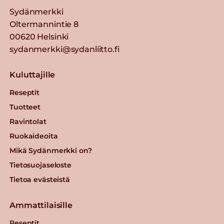
Sydänmerkki
Oltermannintie 8
00620 Helsinki
sydanmerkki@sydanliitto.fi
Kuluttajille
Reseptit
Tuotteet
Ravintolat
Ruokaideoita
Mikä Sydänmerkki on?
Tietosuojaseloste
Tietoa evästeistä
Ammattilaisille
Reseptit