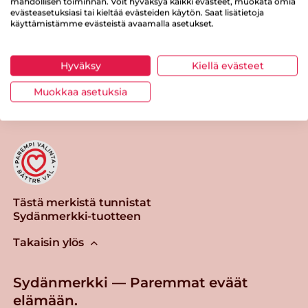
mahdollisen toiminnan. Voit hyväksyä kaikki evästeet, muokata omia
evästeasetuksiasi tai kieltää evästeiden käytön. Saat lisätietoja
käyttämistämme evästeistä avaamalla asetukset.
Hyväksy
Kiellä evästeet
Tulosta sivu
Jaa tuote
Muokkaa asetuksia
Tästä merkistä tunnistat
Sydänmerkki-tuotteen
Takaisin ylös
Sydänmerkki — Paremmat eväät
elämään.