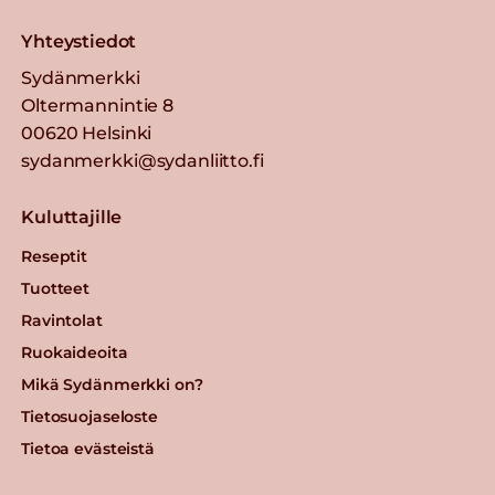
Yhteystiedot
Sydänmerkki
Oltermannintie 8
00620 Helsinki
sydanmerkki@sydanliitto.fi
Kuluttajille
Reseptit
Tuotteet
Ravintolat
Ruokaideoita
Mikä Sydänmerkki on?
Tietosuojaseloste
Tietoa evästeistä