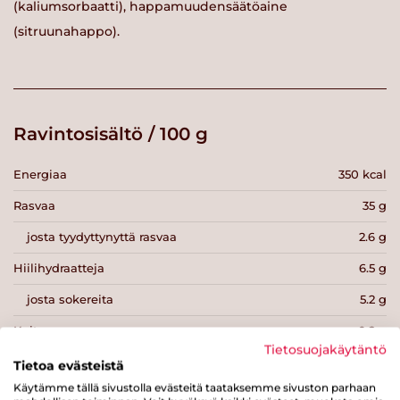
(kaliumsorbaatti), happamuudensäätöaine
(sitruunahappo).
Ravintosisältö / 100 g
Energiaa
350 kcal
Rasvaa
35 g
josta tyydyttynyttä rasvaa
2.6 g
Hiilihydraatteja
6.5 g
josta sokereita
5.2 g
Kuitua
0.2 g
Tietosuojakäytäntö
Proteiinia
0.8 g
Tietoa evästeistä
Käytämme tällä sivustolla evästeitä taataksemme sivuston parhaan
Suolaa
1 g