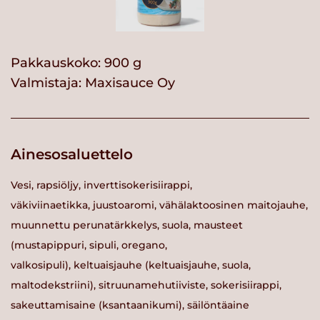
Pakkauskoko: 900 g
Valmistaja:
Maxisauce Oy
Ainesosaluettelo
Vesi, rapsiöljy, inverttisokerisiirappi,
väkiviinaetikka, juustoaromi, vähälaktoosinen maitojauhe,
muunnettu perunatärkkelys, suola, mausteet
(mustapippuri, sipuli, oregano,
valkosipuli), keltuaisjauhe (keltuaisjauhe, suola,
maltodekstriini), sitruunamehutiiviste, sokerisiirappi,
sakeuttamisaine (ksantaanikumi), säilöntäaine