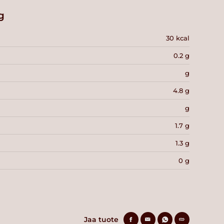
g
30 kcal
0.2 g
g
4.8 g
g
1.7 g
1.3 g
0 g
Jaa tuote