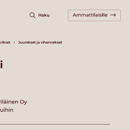
Ammattilaisille
Haku
vikset
Juurekset ja vihannekset
i
iläinen Oy
vuihin