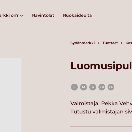
rkki on?
Ravintolat
Ruokaideoita
Sydänmerkki
Tuotteet
Kas
Luomusipul
L
M
G
LU
LO
Valmistaja:
Pekka Vehv
Tutustu valmistajan si