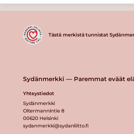
Tästä merkistä tunnistat Sydänmer
Sydänmerkki — Paremmat eväät el
Yhteystiedot
Sydänmerkki
Oltermannintie 8
00620 Helsinki
sydanmerkki@sydanliitto.fi