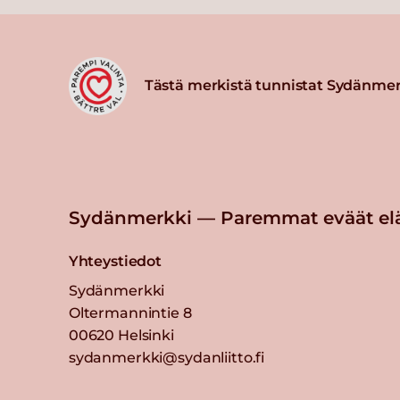
Tästä merkistä tunnistat Sydänmer
Sydänmerkki — Paremmat eväät el
Yhteystiedot
Sydänmerkki
Oltermannintie 8
00620 Helsinki
sydanmerkki@sydanliitto.fi