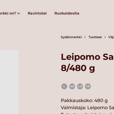
rkki on?
Ravintolat
Ruokaideoita
Sydänmerkki
Tuotteet
Vil
Leipomo Sa
8/480 g
L
HS
LO
VE
Pakkauskoko: 480 g
Valmistaja:
Leipomo S