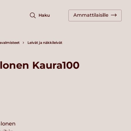
Ammattilaisille
Haku
javalmisteet
Leivät ja näkkileivät
lonen Kaura100
alonen