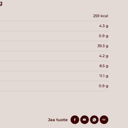
g
259 kcal
4.3 g
0.9 g
39.3 g
4.2 g
8.5 g
11.1 g
0.9 g
Jaa tuote