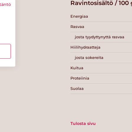
Ravintosisältö / 100 
täntö
Energiaa
Rasvaa
josta tyydyttynyttä rasvaa
Hiilihydraatteja
josta sokereita
Kuitua
Proteiinia
Suolaa
Tulosta sivu