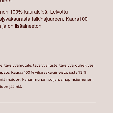
vuihin
nen 100% kauraleipä. Leivottu
sjyväkaurasta taikinajuureen. Kaura100
a ja on lisäaineeton.
, täysjyvähiutale, täysjyvälitiste, täysjyvärouhe), vesi,
hapate. Kauraa 100 % viljaraaka-aineista, josta 73 %
pieniä maidon, kananmunan, soijan, sinapinsiemenen,
eiden jäämiä.