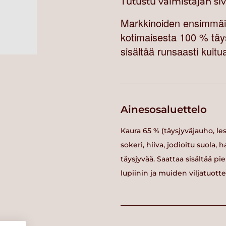
Tutustu valmistajan si
Markkinoiden ensimmäi
kotimaisesta 100 % täy
sisältää runsaasti kuitu
Ainesosaluettelo
Kaura 65 % (täysjyväjauho, lese
sokeri, hiiva, jodioitu suola, 
täysjyvää. Saattaa sisältää 
lupiinin ja muiden viljatuott