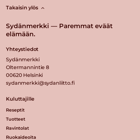
Takaisin ylös
Sydänmerkki — Paremmat eväät
elämään.
Yhteystiedot
Sydänmerkki
Oltermannintie 8
00620 Helsinki
sydanmerkki@sydanliitto.fi
Kuluttajille
Reseptit
Tuotteet
Ravintolat
Ruokaideoita