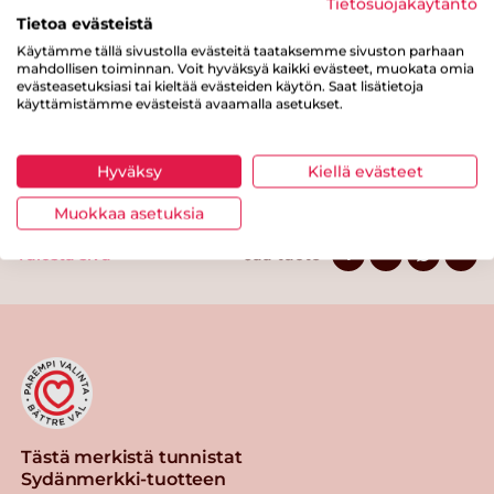
Tietosuojakäytäntö
josta sokereita
4.2 g
Tietoa evästeistä
Kuitua
8.5 g
Käytämme tällä sivustolla evästeitä taataksemme sivuston parhaan
mahdollisen toiminnan. Voit hyväksyä kaikki evästeet, muokata omia
Proteiinia
11.1 g
evästeasetuksiasi tai kieltää evästeiden käytön. Saat lisätietoja
käyttämistämme evästeistä avaamalla asetukset.
Suolaa
0.9 g
Hyväksy
Kiellä evästeet
Muokkaa asetuksia
Tulosta sivu
Jaa tuote
Tästä merkistä tunnistat
Sydänmerkki-tuotteen