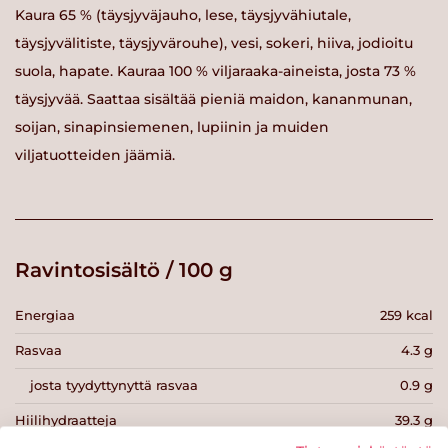
Kaura 65 % (täysjyväjauho, lese, täysjyvähiutale,
täysjyvälitiste, täysjyvärouhe), vesi, sokeri, hiiva, jodioitu
suola, hapate. Kauraa 100 % viljaraaka-aineista, josta 73 %
täysjyvää. Saattaa sisältää pieniä maidon, kananmunan,
soijan, sinapinsiemenen, lupiinin ja muiden
viljatuotteiden jäämiä.
Ravintosisältö / 100 g
Energiaa
259 kcal
Rasvaa
4.3 g
josta tyydyttynyttä rasvaa
0.9 g
Hiilihydraatteja
39.3 g