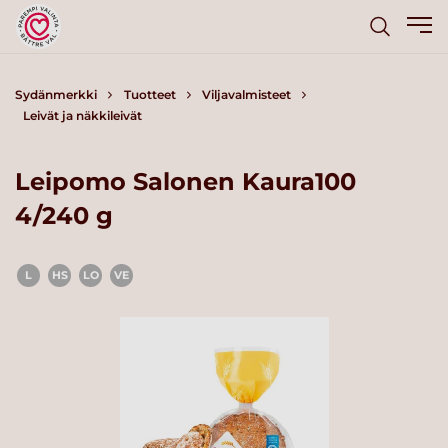
Sydänmerkki
Tuotteet
Viljavalmisteet
Leivät ja näkkileivät
Leipomo Salonen Kaura100
4/240 g
L
HS
LO
VE