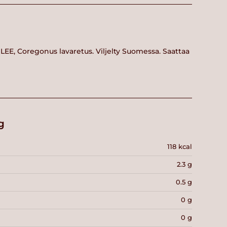
LEE, Coregonus lavaretus. Viljelty Suomessa. Saattaa
g
118 kcal
2.3 g
0.5 g
0 g
0 g