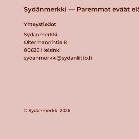
Sydänmerkki — Paremmat eväät el
Yhteystiedot
Sydänmerkki
Oltermannintie 8
00620 Helsinki
sydanmerkki@sydanliitto.fi
© Sydänmerkki 2026