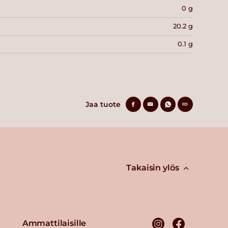
0 g
20.2 g
0.1 g
Jaa tuote
Takaisin ylös
Ammattilaisille