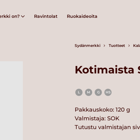
rkki on?
Ravintolat
Ruokaideoita
Sydänmerkki
Tuotteet
Kal
Kotimaista S
L
M
G
HS
Pakkauskoko: 120 g
Valmistaja:
SOK
Tutustu valmistajan si