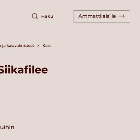
Ammattilaisille
Haku
a ja kalavalmisteet
Kala
iikafilee
vuihin