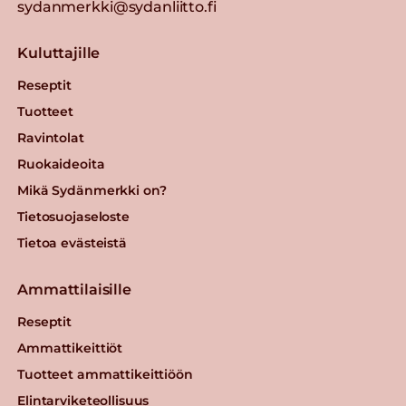
sydanmerkki@sydanliitto.fi
Kuluttajille
Reseptit
Tuotteet
Ravintolat
Ruokaideoita
Mikä Sydänmerkki on?
Tietosuojaseloste
Tietoa evästeistä
Ammattilaisille
Reseptit
Ammattikeittiöt
Tuotteet ammattikeittiöön
Elintarviketeollisuus