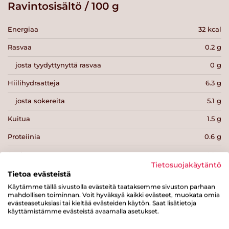
Ravintosisältö / 100 g
Energiaa
32 kcal
Rasvaa
0.2 g
josta tyydyttynyttä rasvaa
0 g
Hiilihydraatteja
6.3 g
josta sokereita
5.1 g
Kuitua
1.5 g
Proteiinia
0.6 g
Suolaa
0.1 g
Tietosuojakäytäntö
Tietoa evästeistä
Käytämme tällä sivustolla evästeitä taataksemme sivuston parhaan
mahdollisen toiminnan. Voit hyväksyä kaikki evästeet, muokata omia
evästeasetuksiasi tai kieltää evästeiden käytön. Saat lisätietoja
käyttämistämme evästeistä avaamalla asetukset.
Tulosta sivu
Jaa tuote