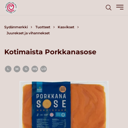
Sydänmerkki
Tuotteet
Kasvikset
Juurekset ja vihannekset
Kotimaista Porkkanasose
L
M
G
HS
LO