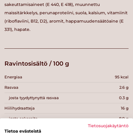
sakeuttamisaineet (E 440, E 418), muunnettu
maissitärkkelys, perunaproteiini, suola, kalsium, vitamiinit
(riboflaviini, B12, D2), aromit, happamuudensäätöaine (E
331), hapate.
Ravintosisältö / 100 g
Energiaa
95 kcal
Rasvaa
2.6 g
josta tyydyttynyttä rasvaa
0.3 g
Hiilihydraatteja
16 g
josta sokereita
8.9 g
Tietosuojakäytäntö
Kuitua
1.1 g
Tietoa evästeistä