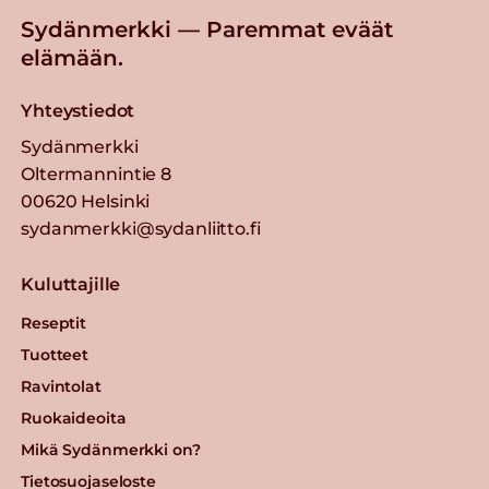
Sydänmerkki — Paremmat eväät
elämään.
Yhteystiedot
Sydänmerkki
Oltermannintie 8
00620 Helsinki
sydanmerkki@sydanliitto.fi
Kuluttajille
Reseptit
Tuotteet
Ravintolat
Ruokaideoita
Mikä Sydänmerkki on?
Tietosuojaseloste