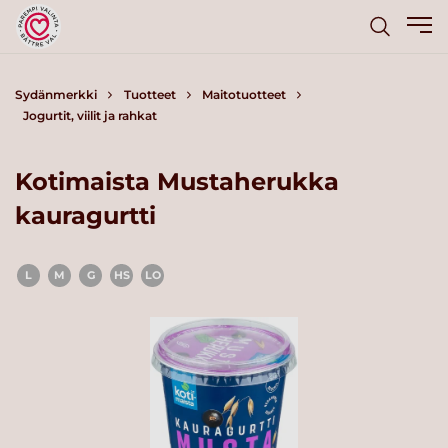
Sydänmerkki
Tuotteet
Maitotuotteet
Jogurtit, viilit ja rahkat
Kotimaista Mustaherukka
kauragurtti
L
M
G
HS
LO