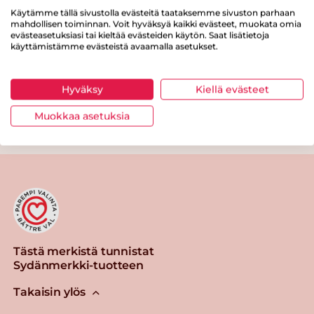
Käytämme tällä sivustolla evästeitä taataksemme sivuston parhaan
Proteiinia
1.3 g
mahdollisen toiminnan. Voit hyväksyä kaikki evästeet, muokata omia
evästeasetuksiasi tai kieltää evästeiden käytön. Saat lisätietoja
Suolaa
0.1 g
käyttämistämme evästeistä avaamalla asetukset.
Hyväksy
Kiellä evästeet
Muokkaa asetuksia
Tulosta sivu
Jaa tuote
Tästä merkistä tunnistat
Sydänmerkki-tuotteen
Takaisin ylös