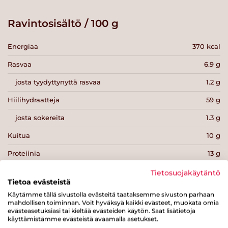
Ravintosisältö / 100 g
Energiaa
370 kcal
Rasvaa
6.9 g
josta tyydyttynyttä rasvaa
1.2 g
Hiilihydraatteja
59 g
josta sokereita
1.3 g
Kuitua
10 g
Proteiinia
13 g
Suolaa
0 g
Tietosuojakäytäntö
Tietoa evästeistä
Käytämme tällä sivustolla evästeitä taataksemme sivuston parhaan
mahdollisen toiminnan. Voit hyväksyä kaikki evästeet, muokata omia
evästeasetuksiasi tai kieltää evästeiden käytön. Saat lisätietoja
käyttämistämme evästeistä avaamalla asetukset.