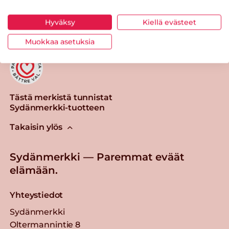
Tulosta sivu
Jaa tuote
Hyväksy
Kiellä evästeet
Muokkaa asetuksia
Tästä merkistä tunnistat
Sydänmerkki-tuotteen
Takaisin ylös
Sydänmerkki — Paremmat eväät
elämään.
Yhteystiedot
Sydänmerkki
Oltermannintie 8