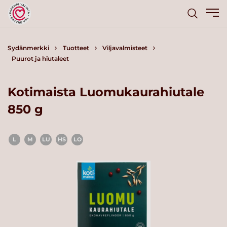
Sydänmerkki
Tuotteet
Viljavalmisteet
Puurot ja hiutaleet
Kotimaista Luomukaurahiutale
850 g
L
M
LU
HS
LO