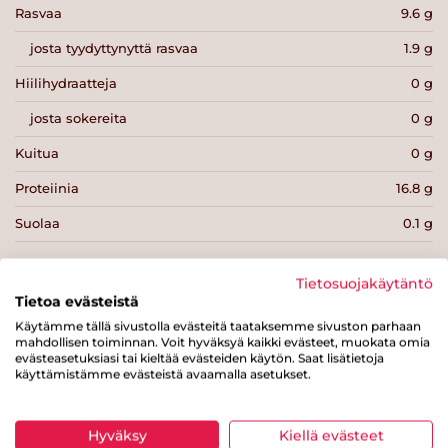
Rasvaa
9.6 g
josta tyydyttynyttä rasvaa
1.9 g
Hiilihydraatteja
0 g
josta sokereita
0 g
Kuitua
0 g
Proteiinia
16.8 g
Suolaa
0.1 g
Tietosuojakäytäntö
Tietoa evästeistä
Käytämme tällä sivustolla evästeitä taataksemme sivuston parhaan
Tulosta sivu
Jaa tuote
mahdollisen toiminnan. Voit hyväksyä kaikki evästeet, muokata omia
evästeasetuksiasi tai kieltää evästeiden käytön. Saat lisätietoja
käyttämistämme evästeistä avaamalla asetukset.
Hyväksy
Kiellä evästeet