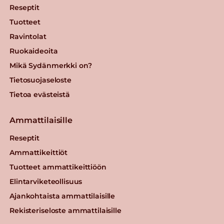
Reseptit
Tuotteet
Ravintolat
Ruokaideoita
Mikä Sydänmerkki on?
Tietosuojaseloste
Tietoa evästeistä
Ammattilaisille
Reseptit
Ammattikeittiöt
Tuotteet ammattikeittiöön
Elintarviketeollisuus
Ajankohtaista ammattilaisille
Rekisteriseloste ammattilaisille