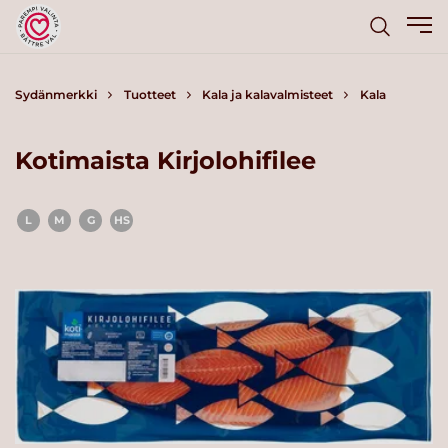
Sydänmerkki
Tuotteet
Kala ja kalavalmisteet
Kala
Kotimaista Kirjolohifilee
L
M
G
HS