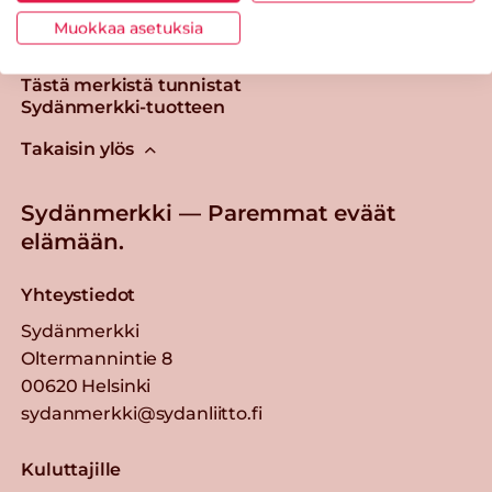
Muokkaa asetuksia
Tästä merkistä tunnistat
Sydänmerkki-tuotteen
Takaisin ylös
Sydänmerkki — Paremmat eväät
elämään.
Yhteystiedot
Sydänmerkki
Oltermannintie 8
00620 Helsinki
sydanmerkki@sydanliitto.fi
Kuluttajille