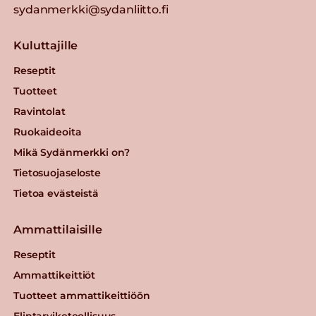
sydanmerkki@sydanliitto.fi
Kuluttajille
Reseptit
Tuotteet
Ravintolat
Ruokaideoita
Mikä Sydänmerkki on?
Tietosuojaseloste
Tietoa evästeistä
Ammattilaisille
Reseptit
Ammattikeittiöt
Tuotteet ammattikeittiöön