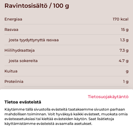
Ravintosisältö / 100 g
Energiaa
170 kcal
Rasvaa
15 g
josta tyydyttynyttä rasvaa
1.3 g
Hiilihydraatteja
7.3 g
josta sokereita
4.7 g
Kuitua
g
Proteiinia
1 g
Suolaa
0.2 g
Tietosuojakäytäntö
Tietoa evästeistä
Käytämme tällä sivustolla evästeitä taataksemme sivuston parhaan
mahdollisen toiminnan. Voit hyväksyä kaikki evästeet, muokata omia
evästeasetuksiasi tai kieltää evästeiden käytön. Saat lisätietoja
käyttämistämme evästeistä avaamalla asetukset.
Tulosta sivu
Jaa tuote