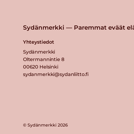
Sydänmerkki — Paremmat eväät el
Yhteystiedot
Sydänmerkki
Oltermannintie 8
00620 Helsinki
sydanmerkki@sydanliitto.fi
© Sydänmerkki 2026