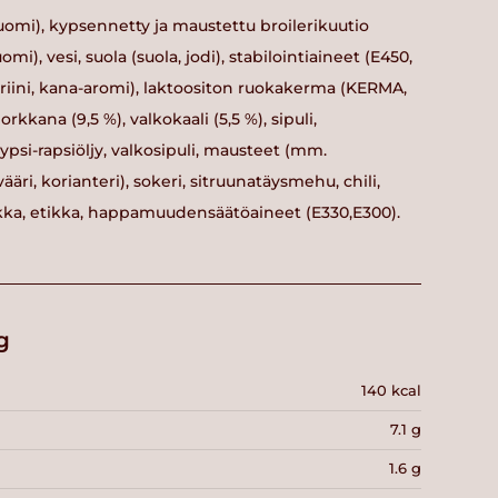
uomi), kypsennetty ja maustettu broilerikuutio
uomi), vesi, suola (suola, jodi), stabilointiaineet (E450,
triini, kana-aromi), laktoositon ruokakerma (KERMA,
rkkana (9,5 %), valkokaali (5,5 %), sipuli,
rypsi-rapsiöljy, valkosipuli, mausteet (mm.
ääri, korianteri), sokeri, sitruunatäysmehu, chili,
ietikka, etikka, happamuudensäätöaineet (E330,E300).
g
140 kcal
7.1 g
1.6 g