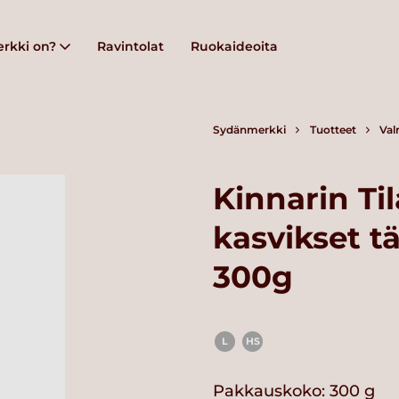
rkki on?
Ravintolat
Ruokaideoita
Sydänmerkki
Tuotteet
Val
Kinnarin Ti
kasvikset t
300g
L
HS
Pakkauskoko: 300 g