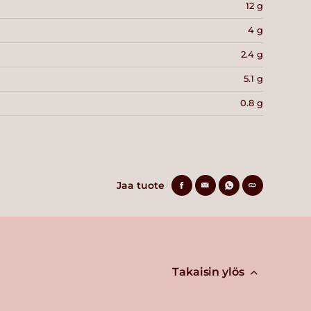
12 g
4 g
2.4 g
5.1 g
0.8 g
Jaa tuote
Takaisin ylös