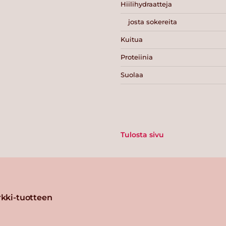
Hiilihydraatteja
josta sokereita
Kuitua
Proteiinia
Suolaa
Tulosta sivu
kki-tuotteen