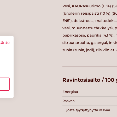
Vesi, KAURAsuurimo (11 %) (S
(broilerin reisipaisti (10 %) (S
E451), dekstroosi, maltodeks
vesi, muunnettu tärkkelys), po
paprikasose, paprika (4,1 %), 
sitruunaruoho, galangal, inkiv
täntö
suola (suola, jodi), riisiviin
Ravintosisältö / 100 
Energiaa
Rasvaa
josta tyydyttynyttä rasvaa