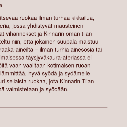
la
itsevaa ruokaa ilman turhaa kikkailua,
teria, jossa yhdistyvät mausteinen
t vihannekset ja Kinnarin oman tilan
eltu niin, että jokainen suupala maistuu
raaka-aineilta – ilman turhia ainesosia tai
Kotimaisessa täysjyväkaura-ateriassa ei
öitä vaan vaalitaan kotimaisen ruoan
 lämmittää, hyvä syödä ja sydämelle
uri sellaista ruokaa, jota Kinnarin Tilan
sä valmistetaan ja syödään.