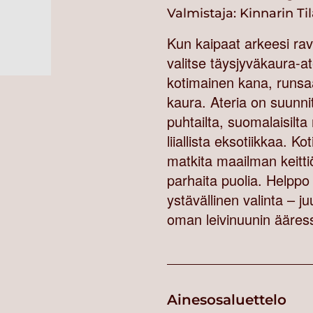
Valmistaja:
Kinnarin Ti
Kun kaipaat arkeesi rav
valitse täysjyväkaura-a
kotimainen kana, runsaa
kaura. Ateria on suunnit
puhtailta, suomalaisilta 
liiallista eksotiikkaa. 
matkita maailman keitti
parhaita puolia. Helppo
ystävällinen valinta – ju
oman leivinuunin ääres
Ainesosaluettelo