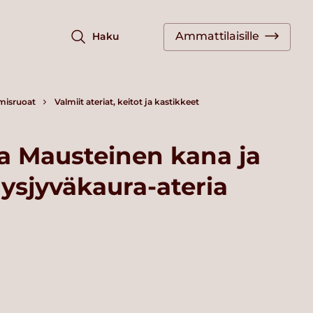
Ammattilaisille
Haku
misruoat
Valmiit ateriat, keitot ja kastikkeet
la Mausteinen kana ja
äysjyväkaura-ateria