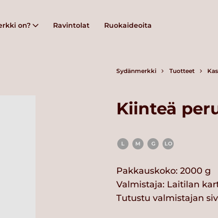
rkki on?
Ravintolat
Ruokaideoita
Sydänmerkki
Tuotteet
Kas
Kiinteä per
L
M
G
LO
Pakkauskoko: 2000 g
Valmistaja:
Laitilan ka
Tutustu valmistajan si