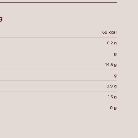
g
68 kcal
0.2 g
g
14.5 g
g
0.9 g
1.5 g
0 g