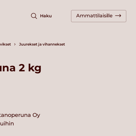
Ammattilaisille
Haku
vikset
Juurekset ja vihannekset
una 2 kg
rtanoperuna Oy
vuihin