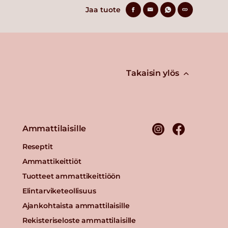
Jaa tuote
Takaisin ylös
Ammattilaisille
Reseptit
Ammattikeittiöt
Tuotteet ammattikeittiöön
Elintarviketeollisuus
Ajankohtaista ammattilaisille
Rekisteriseloste ammattilaisille