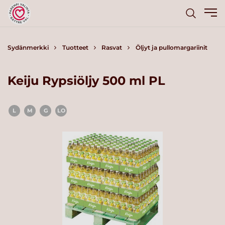
Sydänmerkki
Tuotteet
Rasvat
Öljyt ja pullomargariinit
Keiju Rypsiöljy 500 ml PL
L
M
G
LO