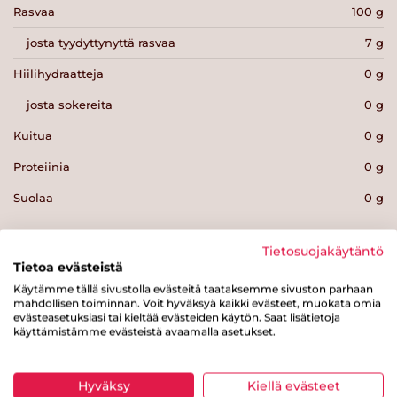
Rasvaa
100 g
josta tyydyttynyttä rasvaa
7 g
Hiilihydraatteja
0 g
josta sokereita
0 g
Kuitua
0 g
Proteiinia
0 g
Suolaa
0 g
Tietosuojakäytäntö
Tietoa evästeistä
Käytämme tällä sivustolla evästeitä taataksemme sivuston parhaan
Tulosta sivu
Jaa tuote
mahdollisen toiminnan. Voit hyväksyä kaikki evästeet, muokata omia
evästeasetuksiasi tai kieltää evästeiden käytön. Saat lisätietoja
käyttämistämme evästeistä avaamalla asetukset.
Hyväksy
Kiellä evästeet