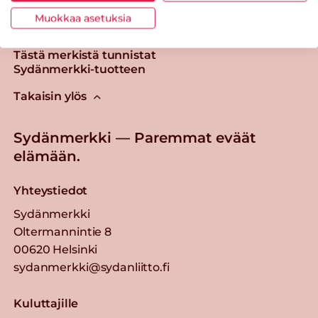
Muokkaa asetuksia
Tästä merkistä tunnistat
Sydänmerkki-tuotteen
Takaisin ylös
Sydänmerkki — Paremmat eväät
elämään.
Yhteystiedot
Sydänmerkki
Oltermannintie 8
00620 Helsinki
sydanmerkki@sydanliitto.fi
Kuluttajille