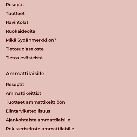
Reseptit
Tuotteet
Ravintolat
Ruokaideoita
Mikä Sydänmerkki on?
Tietosuojaseloste
Tietoa evästeistä
Ammattilaisille
Reseptit
Ammattikeittiöt
Tuotteet ammattikeittiöön
Elintarviketeollisuus
Ajankohtaista ammattilaisille
Rekisteriseloste ammattilaisille