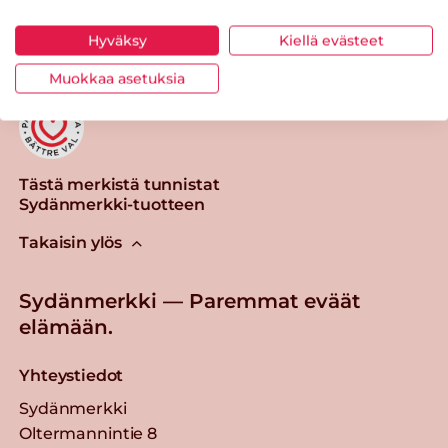
Tulosta sivu
Jaa tuote
Hyväksy
Kiellä evästeet
Muokkaa asetuksia
Tästä merkistä tunnistat
Sydänmerkki-tuotteen
Takaisin ylös
Sydänmerkki — Paremmat eväät
elämään.
Yhteystiedot
Sydänmerkki
Oltermannintie 8