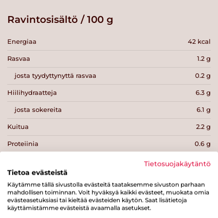
Ravintosisältö / 100 g
Energiaa
42 kcal
Rasvaa
1.2 g
josta tyydyttynyttä rasvaa
0.2 g
Hiilihydraatteja
6.3 g
josta sokereita
6.1 g
Kuitua
2.2 g
Proteiinia
0.6 g
Suolaa
0.4 g
Tietosuojakäytäntö
Tietoa evästeistä
Käytämme tällä sivustolla evästeitä taataksemme sivuston parhaan
mahdollisen toiminnan. Voit hyväksyä kaikki evästeet, muokata omia
evästeasetuksiasi tai kieltää evästeiden käytön. Saat lisätietoja
käyttämistämme evästeistä avaamalla asetukset.