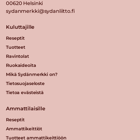
00620 Helsinki
sydanmerkki@sydanliitto.fi
Kuluttajille
Reseptit
Tuotteet
Ravintolat
Ruokaideoita
Mikä Sydänmerkki on?
Tietosuojaseloste
Tietoa evästeistä
Ammattilaisille
Reseptit
Ammattikeittiöt
Tuotteet ammattikeittiöön