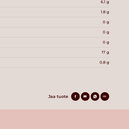
6.1 g
1.8 g
0 g
0 g
0 g
17 g
0.8 g
Jaa tuote