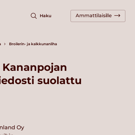
Ammattilaisille
Haku
a
Broilerin- ja kalkkunanliha
 Kananpojan
iedosti suolattu
nland Oy