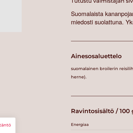
Tutustu valmistajan si
Suomalaista kananpojan 
miedosti suolattuna. Yks
Ainesosaluettelo
suomalainen broilerin reisilih
herne).
Ravintosisältö / 100 
Energiaa
täntö