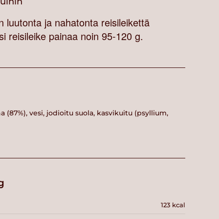
vuihin
luutonta ja nahatonta reisileikettä
i reisileike painaa noin 95-120 g.
a (87%), vesi, jodioitu suola, kasvikuitu (psyllium,
g
123 kcal