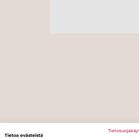
Tietosuojakäy
Tietoa evästeistä