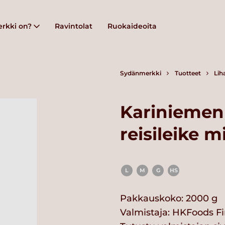
rkki on?
Ravintolat
Ruokaideoita
Sydänmerkki
Tuotteet
Lih
Kariniemen
reisileike m
L
M
G
HS
Pakkauskoko: 2000 g
Valmistaja:
HKFoods Fi