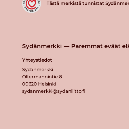
Tästä merkistä tunnistat Sydänmer
Sydänmerkki — Paremmat eväät el
Yhteystiedot
Sydänmerkki
Oltermannintie 8
00620 Helsinki
sydanmerkki@sydanliitto.fi