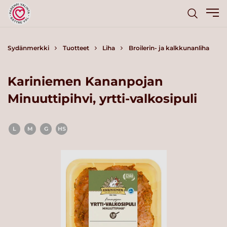
Sydänmerkki
Tuotteet
Liha
Broilerin- ja kalkkunanliha
Kariniemen Kananpojan
Minuuttipihvi, yrtti-valkosipuli
L
M
G
HS