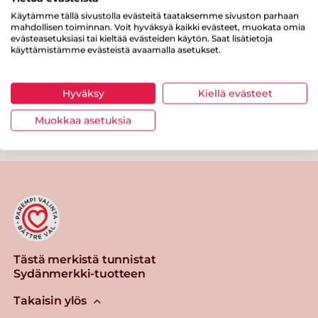
Käytämme tällä sivustolla evästeitä taataksemme sivuston parhaan
Proteiinia
18 g
mahdollisen toiminnan. Voit hyväksyä kaikki evästeet, muokata omia
evästeasetuksiasi tai kieltää evästeiden käytön. Saat lisätietoja
Suolaa
0.9 g
käyttämistämme evästeistä avaamalla asetukset.
Hyväksy
Kiellä evästeet
Muokkaa asetuksia
Tulosta sivu
Jaa tuote
Tästä merkistä tunnistat
Sydänmerkki-tuotteen
Takaisin ylös