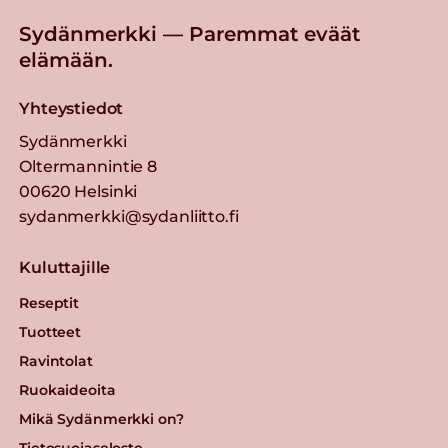
Sydänmerkki — Paremmat eväät
elämään.
Yhteystiedot
Sydänmerkki
Oltermannintie 8
00620 Helsinki
sydanmerkki@sydanliitto.fi
Kuluttajille
Reseptit
Tuotteet
Ravintolat
Ruokaideoita
Mikä Sydänmerkki on?
Tietosuojaseloste