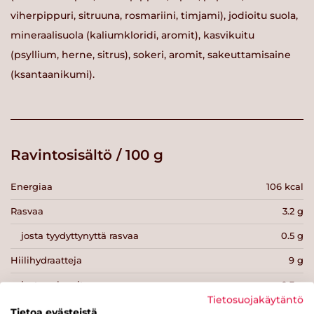
viherpippuri, sitruuna, rosmariini, timjami), jodioitu suola,
mineraalisuola (kaliumkloridi, aromit), kasvikuitu
(psyllium, herne, sitrus), sokeri, aromit, sakeuttamisaine
(ksantaanikumi).
Ravintosisältö / 100 g
Energiaa
106 kcal
Rasvaa
3.2 g
josta tyydyttynyttä rasvaa
0.5 g
Hiilihydraatteja
9 g
josta sokereita
0.3 g
Tietosuojakäytäntö
Kuitua
0.3 g
Tietoa evästeistä