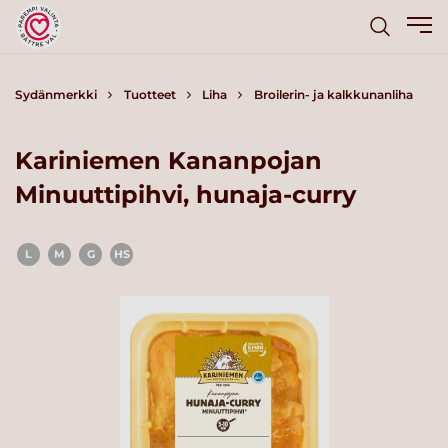
Sydänmerkki
Tuotteet
Liha
Broilerin- ja kalkkunanliha
Kariniemen Kananpojan
Minuuttipihvi, hunaja-curry
L
M
G
HS