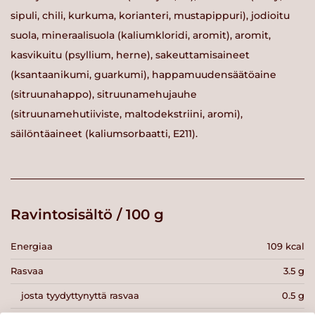
sipuli, chili, kurkuma, korianteri, mustapippuri), jodioitu
suola, mineraalisuola (kaliumkloridi, aromit), aromit,
kasvikuitu (psyllium, herne), sakeuttamisaineet
(ksantaanikumi, guarkumi), happamuudensäätöaine
(sitruunahappo), sitruunamehujauhe
(sitruunamehutiiviste, maltodekstriini, aromi),
säilöntäaineet (kaliumsorbaatti, E211).
Ravintosisältö / 100 g
Energiaa
109 kcal
Rasvaa
3.5 g
josta tyydyttynyttä rasvaa
0.5 g