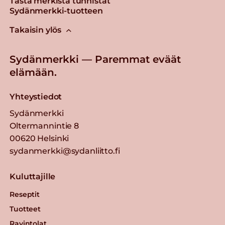
Tästä merkistä tunnistat
Sydänmerkki-tuotteen
Takaisin ylös
Sydänmerkki — Paremmat eväät
elämään.
Yhteystiedot
Sydänmerkki
Oltermannintie 8
00620 Helsinki
sydanmerkki@sydanliitto.fi
Kuluttajille
Reseptit
Tuotteet
Ravintolat