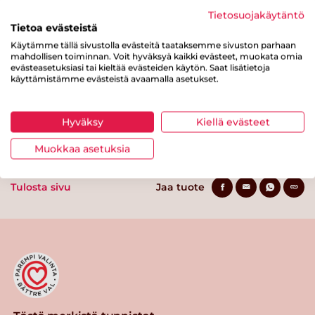
Hiilihydraatteja
3.1 g
Tietosuojakäytäntö
Tietoa evästeistä
josta sokereita
2.6 g
Käytämme tällä sivustolla evästeitä taataksemme sivuston parhaan
Kuitua
0.4 g
mahdollisen toiminnan. Voit hyväksyä kaikki evästeet, muokata omia
evästeasetuksiasi tai kieltää evästeiden käytön. Saat lisätietoja
käyttämistämme evästeistä avaamalla asetukset.
Proteiinia
16 g
Suolaa
0.9 g
Hyväksy
Kiellä evästeet
Muokkaa asetuksia
Tulosta sivu
Jaa tuote