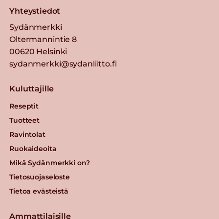
Yhteystiedot
Sydänmerkki
Oltermannintie 8
00620 Helsinki
sydanmerkki@sydanliitto.fi
Kuluttajille
Reseptit
Tuotteet
Ravintolat
Ruokaideoita
Mikä Sydänmerkki on?
Tietosuojaseloste
Tietoa evästeistä
Ammattilaisille