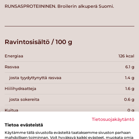
RUNSASPROTEIININEN. Broilerin alkuperä Suomi.
Ravintosisältö / 100 g
Energiaa
126 kcal
Rasvaa
6.1 g
josta tyydyttynyttä rasvaa
1.4 g
Hiilihydraatteja
1.6 g
josta sokereita
0.6 g
Kuitua
0 g
Tietosuojakäytäntö
Proteiinia
16 g
Tietoa evästeistä
Suolaa
0.9 g
Käytämme tällä sivustolla evästeitä taataksemme sivuston parhaan
mahdollisen toiminnan. Voit hyväksyä kaikki evästeet, muokata omia