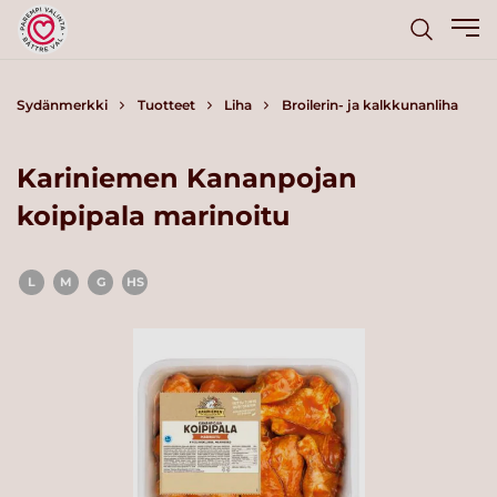
Sydänmerkki
Tuotteet
Liha
Broilerin- ja kalkkunanliha
Kariniemen Kananpojan
koipipala marinoitu
L
M
G
HS