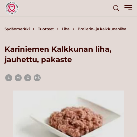
Sydänmerkki
Tuotteet
Liha
Broilerin- ja kalkkunanliha
Kariniemen Kalkkunan liha,
jauhettu, pakaste
L
M
G
HS