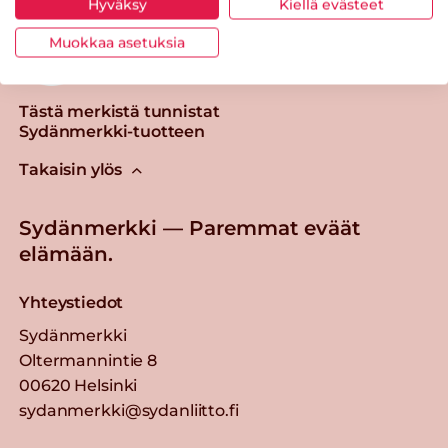
Hyväksy
Kiellä evästeet
Muokkaa asetuksia
Tästä merkistä tunnistat
Sydänmerkki-tuotteen
Takaisin ylös
Sydänmerkki — Paremmat eväät
elämään.
Yhteystiedot
Sydänmerkki
Oltermannintie 8
00620 Helsinki
sydanmerkki@sydanliitto.fi