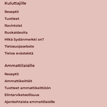
Kuluttajille
Reseptit
Tuotteet
Ravintolat
Ruokaideoita
Mikä Sydänmerkki on?
Tietosuojaseloste
Tietoa evästeistä
Ammattilaisille
Reseptit
Ammattikeittiöt
Tuotteet ammattikeittiöön
Elintarviketeollisuus
Ajankohtaista ammattilaisille