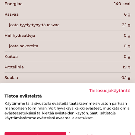
Energiaa
140 kcal
Rasvaa
6 g
josta tyydyttynyttä rasvaa
2.1 g
Hiilihydraatteja
0 g
josta sokereita
0 g
Kuitua
0 g
Proteiinia
19 g
Suolaa
0.1 g
Tietosuojakäytäntö
Tietoa evästeistä
Käytämme tällä sivustolla evästeitä taataksemme sivuston parhaan
mahdollisen toiminnan. Voit hyväksyä kaikki evästeet, muokata omia
Tulosta sivu
Jaa tuote
evästeasetuksiasi tai kieltää evästeiden käytön. Saat lisätietoja
käyttämistämme evästeistä avaamalla asetukset.