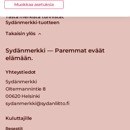
Muokkaa asetuksia
Tästä merkistä tunnistat
Sydänmerkki-tuotteen
Takaisin ylös
Sydänmerkki — Paremmat eväät
elämään.
Yhteystiedot
Sydänmerkki
Oltermannintie 8
00620 Helsinki
sydanmerkki@sydanliitto.fi
Kuluttajille
Reseptit