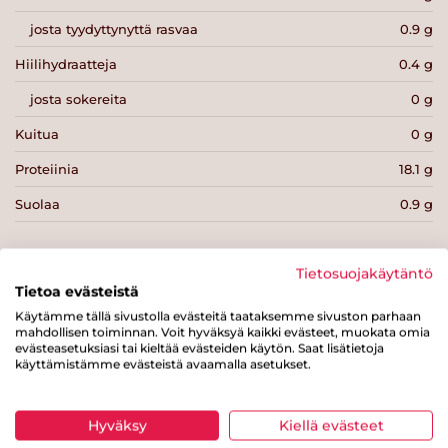
josta tyydyttynyttä rasvaa
0.9 g
Hiilihydraatteja
0.4 g
josta sokereita
0 g
Kuitua
0 g
Proteiinia
18.1 g
Suolaa
0.9 g
Tietosuojakäytäntö
Tietoa evästeistä
Käytämme tällä sivustolla evästeitä taataksemme sivuston parhaan
Tulosta sivu
Jaa tuote
mahdollisen toiminnan. Voit hyväksyä kaikki evästeet, muokata omia
evästeasetuksiasi tai kieltää evästeiden käytön. Saat lisätietoja
käyttämistämme evästeistä avaamalla asetukset.
Hyväksy
Kiellä evästeet