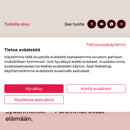
Tulosta sivu
Jaa tuote
Tietosuojakäytäntö
Tietoa evästeistä
Käytämme tällä sivustolla evästeitä taataksemme sivuston parhaan
mahdollisen toiminnan. Voit hyväksyä kaikki evästeet, muokata omia
evästeasetuksiasi tai kieltää evästeiden käytön. Saat lisätietoja
käyttämistämme evästeistä avaamalla asetukset.
Tästä merkistä tunnistat
Sydänmerkki-tuotteen
Hyväksy
Kiellä evästeet
Takaisin ylös
Muokkaa asetuksia
Sydänmerkki — Paremmat eväät
elämään.