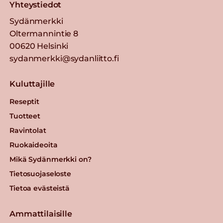
Yhteystiedot
Sydänmerkki
Oltermannintie 8
00620 Helsinki
sydanmerkki@sydanliitto.fi
Kuluttajille
Reseptit
Tuotteet
Ravintolat
Ruokaideoita
Mikä Sydänmerkki on?
Tietosuojaseloste
Tietoa evästeistä
Ammattilaisille