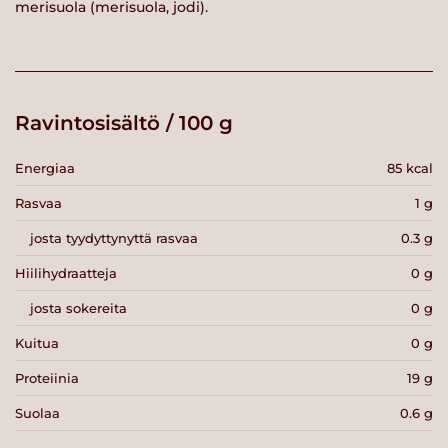
merisuola (merisuola, jodi).
Ravintosisältö / 100 g
Energiaa
85 kcal
Rasvaa
1 g
josta tyydyttynyttä rasvaa
0.3 g
Hiilihydraatteja
0 g
josta sokereita
0 g
Kuitua
0 g
Proteiinia
19 g
Suolaa
0.6 g