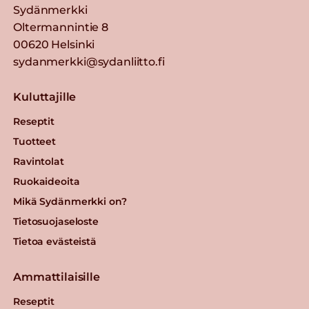
Sydänmerkki
Oltermannintie 8
00620 Helsinki
sydanmerkki@sydanliitto.fi
Kuluttajille
Reseptit
Tuotteet
Ravintolat
Ruokaideoita
Mikä Sydänmerkki on?
Tietosuojaseloste
Tietoa evästeistä
Ammattilaisille
Reseptit