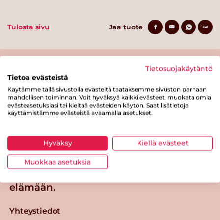
Tulosta sivu
Jaa tuote
Tietosuojakäytäntö
Tietoa evästeistä
Käytämme tällä sivustolla evästeitä taataksemme sivuston parhaan
mahdollisen toiminnan. Voit hyväksyä kaikki evästeet, muokata omia
evästeasetuksiasi tai kieltää evästeiden käytön. Saat lisätietoja
käyttämistämme evästeistä avaamalla asetukset.
Tästä merkistä tunnistat
Sydänmerkki-tuotteen
Hyväksy
Kiellä evästeet
Takaisin ylös
Muokkaa asetuksia
Sydänmerkki — Paremmat eväät
elämään.
Yhteystiedot