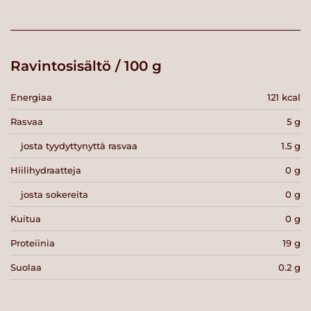
Ravintosisältö / 100 g
Energiaa
121 kcal
Rasvaa
5 g
josta tyydyttynyttä rasvaa
1.5 g
Hiilihydraatteja
0 g
josta sokereita
0 g
Kuitua
0 g
Proteiinia
19 g
Suolaa
0.2 g