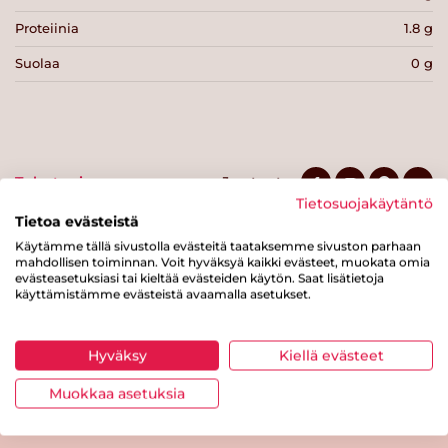
Proteiinia
1.8 g
Suolaa
0 g
Tulosta sivu
Jaa tuote
Tietosuojakäytäntö
Tietoa evästeistä
Käytämme tällä sivustolla evästeitä taataksemme sivuston parhaan
mahdollisen toiminnan. Voit hyväksyä kaikki evästeet, muokata omia
evästeasetuksiasi tai kieltää evästeiden käytön. Saat lisätietoja
käyttämistämme evästeistä avaamalla asetukset.
Hyväksy
Kiellä evästeet
Tästä merkistä tunnistat
Sydänmerkki-tuotteen
Muokkaa asetuksia
Takaisin ylös