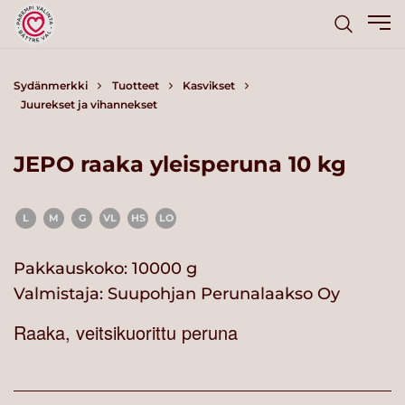
Sydänmerkki
Tuotteet
Kasvikset
Juurekset ja vihannekset
JEPO raaka yleisperuna 10 kg
L
M
G
VL
HS
LO
Pakkauskoko: 10000 g
Valmistaja:
Suupohjan Perunalaakso Oy
Raaka, veitsikuorittu peruna