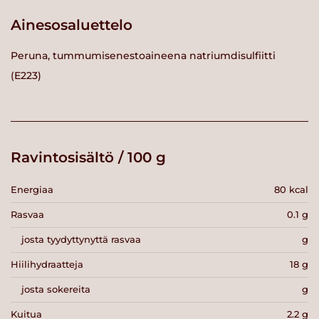
Ainesosaluettelo
Peruna, tummumisenestoaineena natriumdisulfiitti
(E223)
Ravintosisältö / 100 g
Energiaa
80 kcal
Rasvaa
0.1 g
josta tyydyttynyttä rasvaa
g
Hiilihydraatteja
18 g
josta sokereita
g
Kuitua
2.2 g