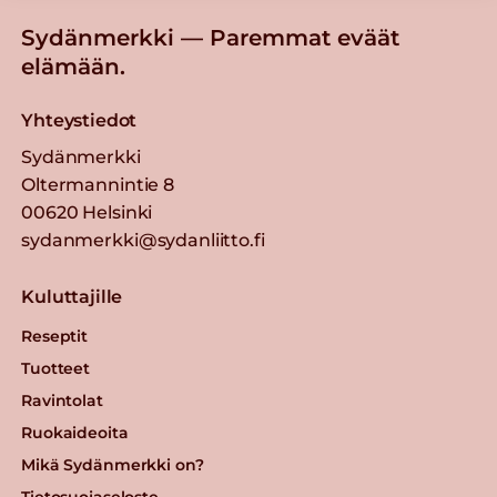
Sydänmerkki — Paremmat eväät
elämään.
Yhteystiedot
Sydänmerkki
Oltermannintie 8
00620 Helsinki
sydanmerkki@sydanliitto.fi
Kuluttajille
Reseptit
Tuotteet
Ravintolat
Ruokaideoita
Mikä Sydänmerkki on?
Tietosuojaseloste