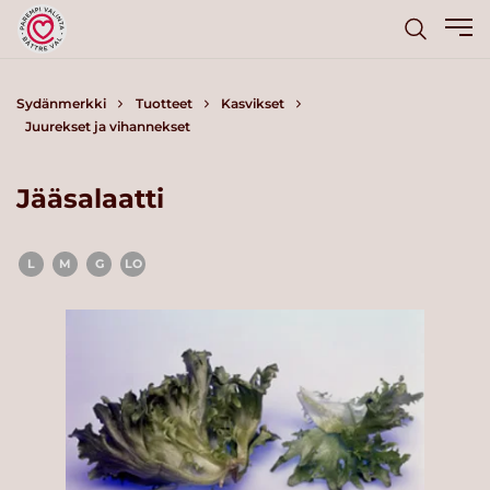
Sydänmerkki
Tuotteet
Kasvikset
Juurekset ja vihannekset
Jääsalaatti
L
M
G
LO