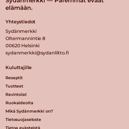
Sydänmerkki — Paremmat eväät
elämään.
Yhteystiedot
Sydänmerkki
Oltermannintie 8
00620 Helsinki
sydanmerkki@sydanliitto.fi
Kuluttajille
Reseptit
Tuotteet
Ravintolat
Ruokaideoita
Mikä Sydänmerkki on?
Tietosuojaseloste
Tietoa evästeistä