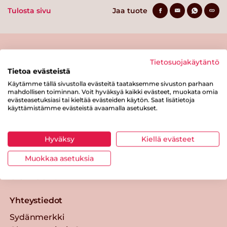
Tulosta sivu
Jaa tuote
Tietosuojakäytäntö
Tietoa evästeistä
Käytämme tällä sivustolla evästeitä taataksemme sivuston parhaan
mahdollisen toiminnan. Voit hyväksyä kaikki evästeet, muokata omia
evästeasetuksiasi tai kieltää evästeiden käytön. Saat lisätietoja
Tästä merkistä tunnistat
käyttämistämme evästeistä avaamalla asetukset.
Sydänmerkki-tuotteen
Takaisin ylös
Hyväksy
Kiellä evästeet
Muokkaa asetuksia
Sydänmerkki — Paremmat eväät
elämään.
Yhteystiedot
Sydänmerkki