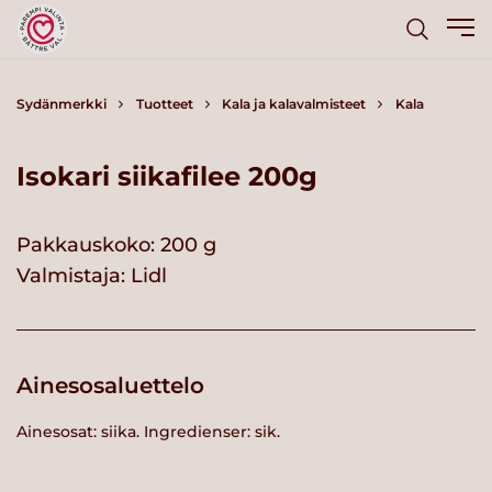
Sydänmerkki
Tuotteet
Kala ja kalavalmisteet
Kala
Isokari siikafilee 200g
Pakkauskoko: 200 g
Valmistaja:
Lidl
Ainesosaluettelo
Ainesosat: siika. Ingredienser: sik.