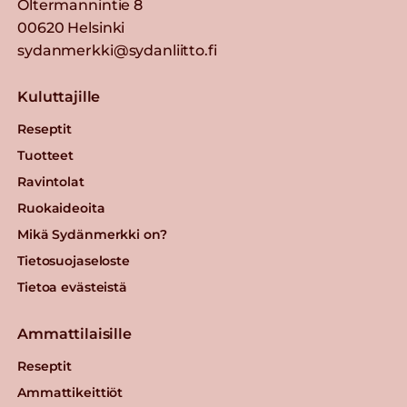
Oltermannintie 8
00620 Helsinki
sydanmerkki@sydanliitto.fi
Kuluttajille
Reseptit
Tuotteet
Ravintolat
Ruokaideoita
Mikä Sydänmerkki on?
Tietosuojaseloste
Tietoa evästeistä
Ammattilaisille
Reseptit
Ammattikeittiöt