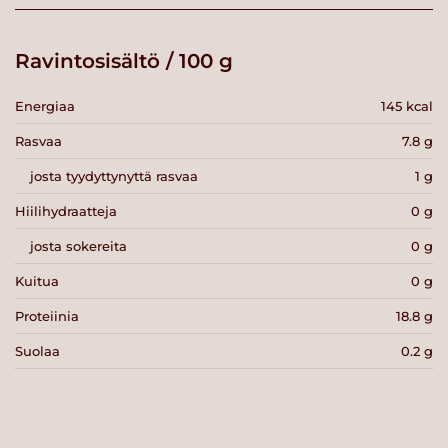
Ravintosisältö / 100 g
Energiaa
145 kcal
Rasvaa
7.8 g
josta tyydyttynyttä rasvaa
1 g
Hiilihydraatteja
0 g
josta sokereita
0 g
Kuitua
0 g
Proteiinia
18.8 g
Suolaa
0.2 g