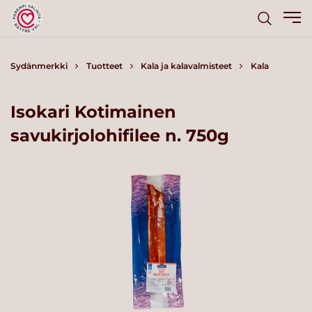
Sydänmerkki
Tuotteet
Kala ja kalavalmisteet
Kala
Isokari Kotimainen
savukirjolohifilee n. 750g