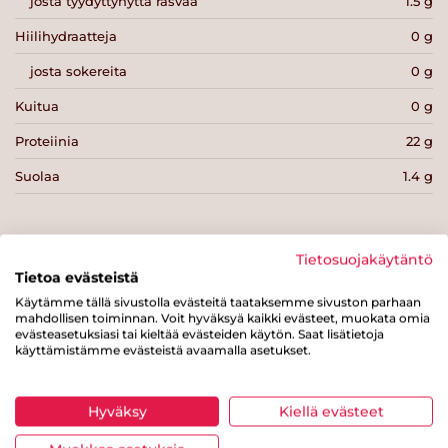
josta tyydyttynyttä rasvaa
1.5 g
Hiilihydraatteja
0 g
josta sokereita
0 g
Kuitua
0 g
Proteiinia
22 g
Suolaa
1.4 g
Tietosuojakäytäntö
Tietoa evästeistä
Tulosta sivu
Jaa tuote
Käytämme tällä sivustolla evästeitä taataksemme sivuston parhaan
mahdollisen toiminnan. Voit hyväksyä kaikki evästeet, muokata omia
evästeasetuksiasi tai kieltää evästeiden käytön. Saat lisätietoja
käyttämistämme evästeistä avaamalla asetukset.
Hyväksy
Kiellä evästeet