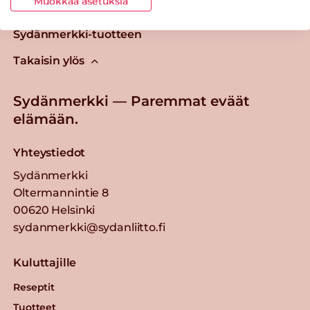
Muokkaa asetuksia
Tästä merkistä tunnistat
Sydänmerkki-tuotteen
Takaisin ylös
Sydänmerkki — Paremmat eväät
elämään.
Yhteystiedot
Sydänmerkki
Oltermannintie 8
00620 Helsinki
sydanmerkki@sydanliitto.fi
Kuluttajille
Reseptit
Tuotteet