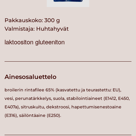
Pakkauskoko: 300 g
Valmistaja:
Huhtahyvät
laktoositon gluteeniton
Ainesosaluettelo
broilerin rintafilee 65% (kasvatettu ja teurastettu: EU),
vesi, perunatärkkelys, suola, stabilointiaineet (E1412, E450,
E407a), sitruskuitu, dekstroosi, hapettumisenestoaine
(E316), säilöntäaine (E250).