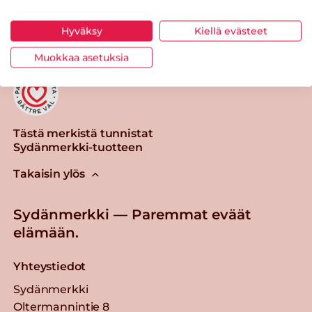
Tulosta sivu
Jaa tuote
Hyväksy
Kiellä evästeet
Muokkaa asetuksia
Tästä merkistä tunnistat
Sydänmerkki-tuotteen
Takaisin ylös
Sydänmerkki — Paremmat eväät
elämään.
Yhteystiedot
Sydänmerkki
Oltermannintie 8