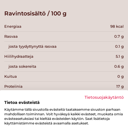
Ravintosisältö / 100 g
Energiaa
98 kcal
Rasvaa
0.7 g
josta tyydyttynyttä rasvaa
0.1 g
Hiilihydraatteja
5.1 g
josta sokereita
0.6 g
Kuitua
0 g
Proteiinia
17 g
Suolaa
1.9 g
Tietosuojakäytäntö
Tietoa evästeistä
Käytämme tällä sivustolla evästeitä taataksemme sivuston parhaan
mahdollisen toiminnan. Voit hyväksyä kaikki evästeet, muokata omia
evästeasetuksiasi tai kieltää evästeiden käytön. Saat lisätietoja
käyttämistämme evästeistä avaamalla asetukset.