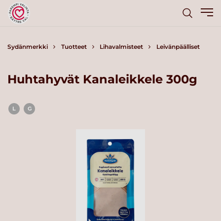
Sydänmerkki
Tuotteet
Lihavalmisteet
Leivänpäälliset
Huhtahyvät Kanaleikkele 300g
L
G