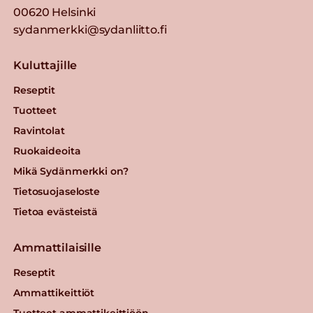
00620 Helsinki
sydanmerkki@sydanliitto.fi
Kuluttajille
Reseptit
Tuotteet
Ravintolat
Ruokaideoita
Mikä Sydänmerkki on?
Tietosuojaseloste
Tietoa evästeistä
Ammattilaisille
Reseptit
Ammattikeittiöt
Tuotteet ammattikeittiöön