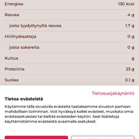
Energiaa
130 kcal
Rasvaa
4 g
josta tyydyttynyttä rasvaa
1.7 g
Hiilihydraatteja
0 g
josta sokereita
0 g
Kuitua
g
Proteiinia
23 g
Suolaa
0.1 g
Tietosuojakäytäntö
Tietoa evästeistä
Käytämme tällä sivustolla evästeitä taataksemme sivuston parhaan
mahdollisen toiminnan. Voit hyväksyä kaikki evästeet, muokata omia
Tulosta sivu
Jaa tuote
evästeasetuksiasi tai kieltää evästeiden käytön. Saat lisätietoja
käyttämistämme evästeistä avaamalla asetukset.