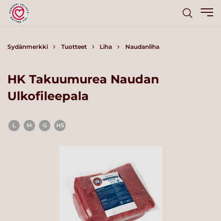
Sydänmerkki
Tuotteet
Liha
Naudanliha
HK Takuumurea Naudan
Ulkofileepala
L
M
G
HS