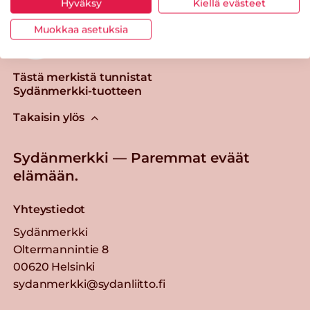
Hyväksy
Kiellä evästeet
Muokkaa asetuksia
Tästä merkistä tunnistat
Sydänmerkki-tuotteen
Takaisin ylös
Sydänmerkki — Paremmat eväät
elämään.
Yhteystiedot
Sydänmerkki
Oltermannintie 8
00620 Helsinki
sydanmerkki@sydanliitto.fi