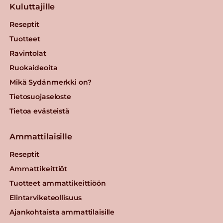
Kuluttajille
Reseptit
Tuotteet
Ravintolat
Ruokaideoita
Mikä Sydänmerkki on?
Tietosuojaseloste
Tietoa evästeistä
Ammattilaisille
Reseptit
Ammattikeittiöt
Tuotteet ammattikeittiöön
Elintarviketeollisuus
Ajankohtaista ammattilaisille