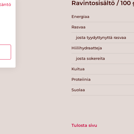
Ravintosisältö / 100 
täntö
Energiaa
Rasvaa
josta tyydyttynyttä rasvaa
Hiilihydraatteja
josta sokereita
Kuitua
Proteiinia
Suolaa
Tulosta sivu