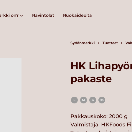
rkki on?
Ravintolat
Ruokaideoita
Sydänmerkki
Tuotteet
Val
HK Lihapyör
pakaste
L
M
G
HS
Pakkauskoko: 2000 g
Valmistaja:
HKFoods Fi