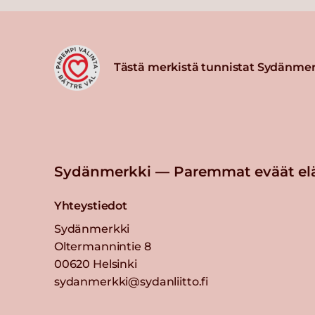
Tästä merkistä tunnistat Sydänmer
Sydänmerkki — Paremmat eväät el
Yhteystiedot
Sydänmerkki
Oltermannintie 8
00620 Helsinki
sydanmerkki@sydanliitto.fi