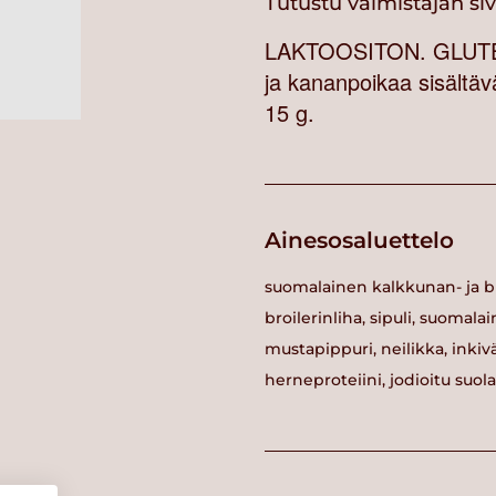
Tutustu valmistajan si
LAKTOOSITON. GLUTEEN
ja kananpoikaa sisältäv
15 g.
Ainesosaluettelo
suomalainen kalkkunan- ja bro
broilerinliha, sipuli, suoma
mustapippuri, neilikka, inkiv
herneproteiini, jodioitu suola,