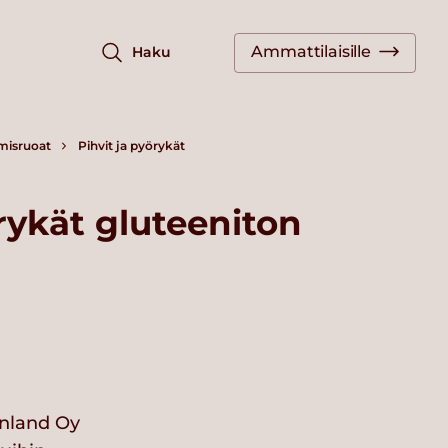
Ammattilaisille
Haku
misruoat
Pihvit ja pyörykät
ykät gluteeniton
nland Oy