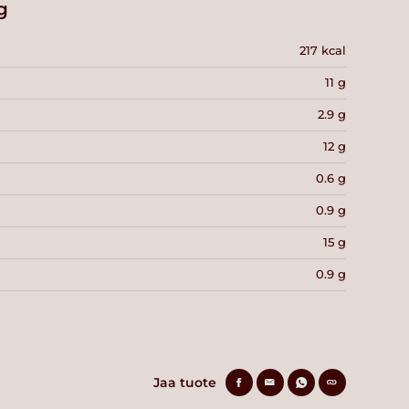
g
217 kcal
11 g
2.9 g
12 g
0.6 g
0.9 g
15 g
0.9 g
Jaa tuote