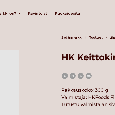
rkki on?
Ravintolat
Ruokaideoita
Sydänmerkki
Tuotteet
Lih
HK Keittok
L
M
G
HS
Pakkauskoko: 300 g
Valmistaja:
HKFoods Fi
Tutustu valmistajan si