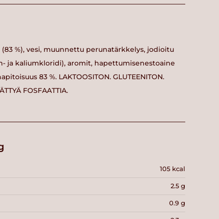
83 %), vesi, muunnettu perunatärkkelys, jodioitu
m- ja kaliumkloridi), aromit, hapettumisenestoaine
 Lihapitoisuus 83 %. LAKTOOSITON. GLUTEENITON.
SÄTTYÄ FOSFAATTIA.
g
105 kcal
2.5 g
0.9 g