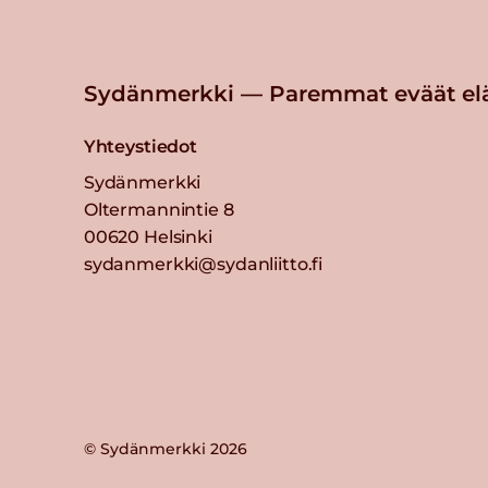
Sydänmerkki — Paremmat eväät el
Yhteystiedot
Sydänmerkki
Oltermannintie 8
00620 Helsinki
sydanmerkki@sydanliitto.fi
© Sydänmerkki 2026