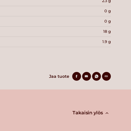
2.3 g
0 g
0 g
18 g
1.9 g
Jaa tuote
Takaisin ylös