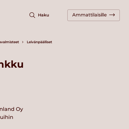
Ammattilaisille
Haku
avalmisteet
Leivänpäälliset
inkku
nland Oy
vuihin