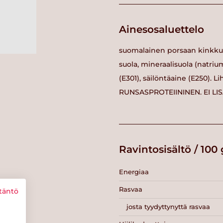
Ainesosaluettelo
suomalainen porsaan kinkku (
suola, mineraalisuola (natriu
(E301), säilöntäaine (E250).
RUNSASPROTEIININEN. EI LI
Ravintosisältö / 100 
Energiaa
Rasvaa
täntö
josta tyydyttynyttä rasvaa