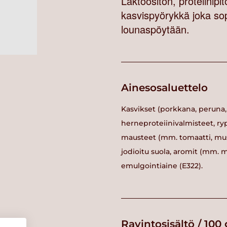
Laktoositon, proteiinip
kasvispyörykkä joka sop
lounaspöytään.
Ainesosaluettelo
Kasvikset (porkkana, peruna, p
herneproteiinivalmisteet, ryp
mausteet (mm. tomaatti, musta
jodioitu suola, aromit (mm. mu
emulgointiaine (E322).
Ravintosisältö / 100 