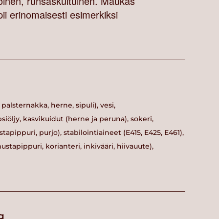
itoinen, runsaskuituinen. Maukas
ii erinomaisesti esimerkiksi
alsternakka, herne, sipuli), vesi,
siöljy, kasvikuidut (herne ja peruna), sokeri,
pippuri, purjo), stabilointiaineet (E415, E425, E461),
stapippuri, korianteri, inkivääri, hiivauute),
g