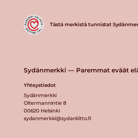
Tästä merkistä tunnistat Sydänmer
Sydänmerkki — Paremmat eväät el
Yhteystiedot
Sydänmerkki
Oltermannintie 8
00620 Helsinki
sydanmerkki@sydanliitto.fi