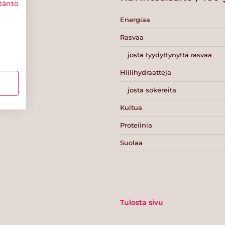
täntö
Energiaa
Rasvaa
josta tyydyttynyttä rasvaa
Hiilihydraatteja
josta sokereita
Kuitua
Proteiinia
Suolaa
Tulosta sivu