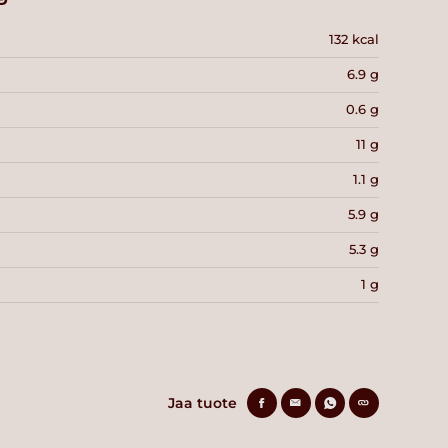
132 kcal
6.9 g
0.6 g
11 g
1.1 g
5.9 g
5.3 g
1 g
Jaa tuote