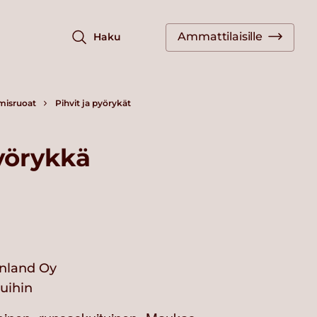
Ammattilaisille
Haku
misruoat
Pihvit ja pyörykät
yörykkä
nland Oy
vuihin