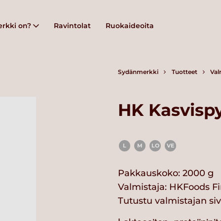
rkki on?
Ravintolat
Ruokaideoita
Sydänmerkki
Tuotteet
Val
HK Kasvisp
L
M
LO
VE
Pakkauskoko: 2000 g
Valmistaja:
HKFoods Fi
Tutustu valmistajan si