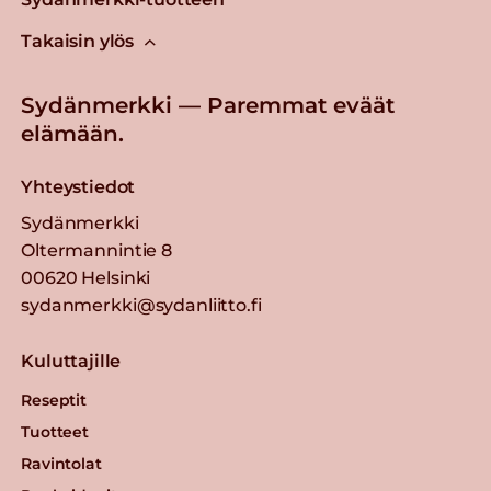
Takaisin ylös
Sydänmerkki — Paremmat eväät
elämään.
Yhteystiedot
Sydänmerkki
Oltermannintie 8
00620 Helsinki
sydanmerkki@sydanliitto.fi
Kuluttajille
Reseptit
Tuotteet
Ravintolat