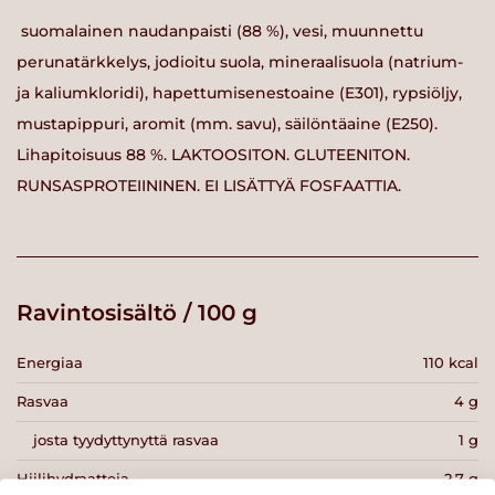
suomalainen naudanpaisti (88 %), vesi, muunnettu
perunatärkkelys, jodioitu suola, mineraalisuola (natrium-
ja kaliumkloridi), hapettumisenestoaine (E301), rypsiöljy,
mustapippuri, aromit (mm. savu), säilöntäaine (E250).
Lihapitoisuus 88 %. LAKTOOSITON. GLUTEENITON.
RUNSASPROTEIININEN. EI LISÄTTYÄ FOSFAATTIA.
Ravintosisältö / 100 g
Energiaa
110 kcal
Rasvaa
4 g
josta tyydyttynyttä rasvaa
1 g
Hiilihydraatteja
2.7 g