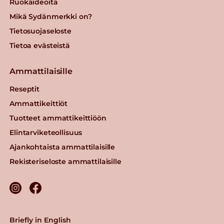
Ruokaideoita
Mikä Sydänmerkki on?
Tietosuojaseloste
Tietoa evästeistä
Ammattilaisille
Reseptit
Ammattikeittiöt
Tuotteet ammattikeittiöön
Elintarviketeollisuus
Ajankohtaista ammattilaisille
Rekisteriseloste ammattilaisille
Briefly in English