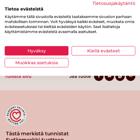
Tietosuojakäytäntö
josta sokereita
g
Tietoa evästeistä
Käytämme tällä sivustolla evästeitä taataksemme sivuston parhaan
Kuitua
0 g
mahdollisen toiminnan. Voit hyväksyä kaikki evästeet, muokata omia
evästeasetuksiasi tai kieltää evästeiden käytön. Saat lisätietoja
Proteiinia
19 g
käyttämistämme evästeistä avaamalla asetukset.
Suolaa
1.9 g
Hyväksy
Kiellä evästeet
Muokkaa asetuksia
Tulosta sivu
Jaa tuote
Tästä merkistä tunnistat
Sydänmerkki-tuotteen