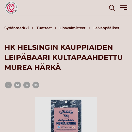
Sydänmerkki
Tuotteet
Lihavalmisteet
Leivänpäälliset
HK HELSINGIN KAUPPIAIDEN
LEIPÄBAARI KULTAPAAHDETTU
MUREA HÄRKÄ
L
M
G
HS