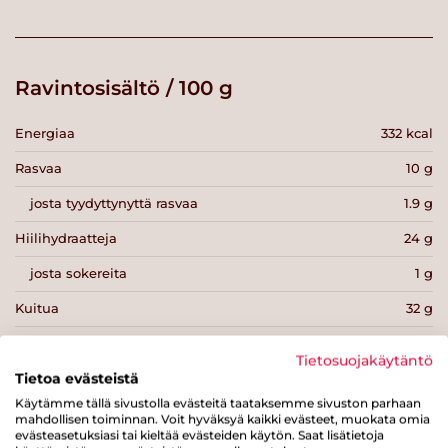
Ravintosisältö / 100 g
Energiaa
332 kcal
Rasvaa
10 g
josta tyydyttynyttä rasvaa
1.9 g
Hiilihydraatteja
24 g
josta sokereita
1 g
Kuitua
32 g
Proteiinia
21 g
Tietosuojakäytäntö
Suolaa
0 g
Tietoa evästeistä
Käytämme tällä sivustolla evästeitä taataksemme sivuston parhaan
mahdollisen toiminnan. Voit hyväksyä kaikki evästeet, muokata omia
evästeasetuksiasi tai kieltää evästeiden käytön. Saat lisätietoja