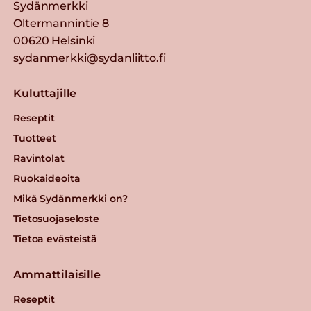
Sydänmerkki
Oltermannintie 8
00620 Helsinki
sydanmerkki@sydanliitto.fi
Kuluttajille
Reseptit
Tuotteet
Ravintolat
Ruokaideoita
Mikä Sydänmerkki on?
Tietosuojaseloste
Tietoa evästeistä
Ammattilaisille
Reseptit