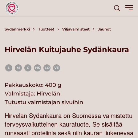
Sydänmerkki
Tuotteet
Viljavalmisteet
Jauhot
Hirvelän Kuitujauhe Sydänkaura
L
M
G
HS
LO
VE
Pakkauskoko: 400 g
Valmistaja:
Hirvelän
Tutustu valmistajan sivuihin
Hirvelän Sydänkaura on Suomessa valmistettu
terveysvaikutteinen kauratuote. Se sisältää
runsaasti proteiinia sekä niin kauran liukenevaa