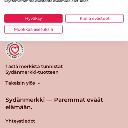
käyttämistämme evästeistä avaamalla asetukset.
Tulosta sivu
Jaa tuote
Hyväksy
Kiellä evästeet
Muokkaa asetuksia
Tästä merkistä tunnistat
Sydänmerkki-tuotteen
Takaisin ylös
Sydänmerkki — Paremmat eväät
elämään.
Yhteystiedot