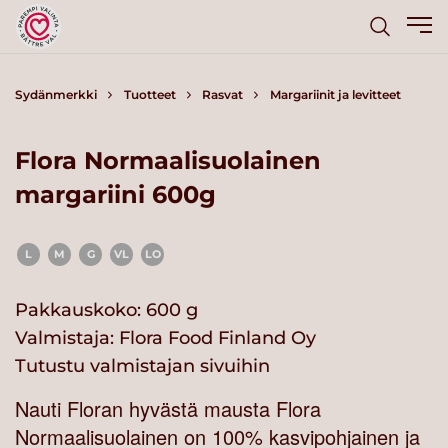
Sydänmerkki
Tuotteet
Rasvat
Margariinit ja levitteet
Flora Normaalisuolainen
margariini 600g
L
M
G
VL
LO
Pakkauskoko: 600 g
Valmistaja:
Flora Food Finland Oy
Tutustu valmistajan sivuihin
Nauti Floran hyvästä mausta Flora
Normaalisuolainen on 100% kasvipohjainen ja