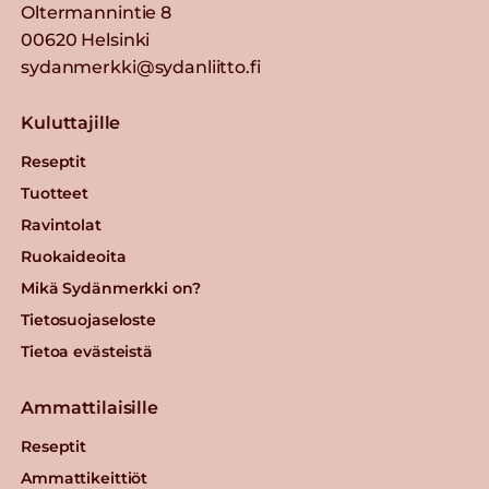
Oltermannintie 8
00620 Helsinki
sydanmerkki@sydanliitto.fi
Kuluttajille
Reseptit
Tuotteet
Ravintolat
Ruokaideoita
Mikä Sydänmerkki on?
Tietosuojaseloste
Tietoa evästeistä
Ammattilaisille
Reseptit
Ammattikeittiöt