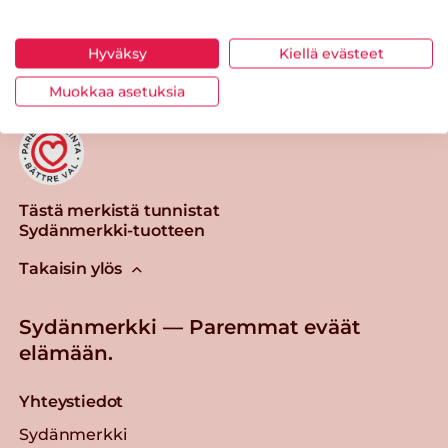
Tulosta sivu
Jaa tuote
Hyväksy
Kiellä evästeet
Muokkaa asetuksia
Tästä merkistä tunnistat
Sydänmerkki-tuotteen
Takaisin ylös
Sydänmerkki — Paremmat eväät
elämään.
Yhteystiedot
Sydänmerkki