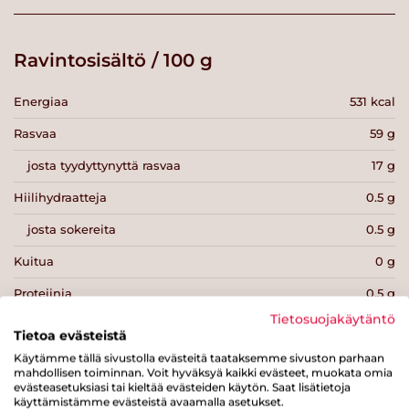
Ravintosisältö / 100 g
Energiaa
531 kcal
Rasvaa
59 g
josta tyydyttynyttä rasvaa
17 g
Hiilihydraatteja
0.5 g
josta sokereita
0.5 g
Kuitua
0 g
Proteiinia
0.5 g
Tietosuojakäytäntö
Suolaa
1 g
Tietoa evästeistä
Käytämme tällä sivustolla evästeitä taataksemme sivuston parhaan
mahdollisen toiminnan. Voit hyväksyä kaikki evästeet, muokata omia
evästeasetuksiasi tai kieltää evästeiden käytön. Saat lisätietoja
käyttämistämme evästeistä avaamalla asetukset.