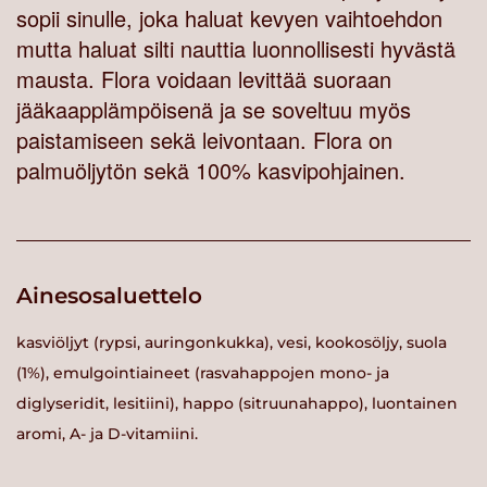
sopii sinulle, joka haluat kevyen vaihtoehdon
mutta haluat silti nauttia luonnollisesti hyvästä
mausta. Flora voidaan levittää suoraan
jääkaapplämpöisenä ja se soveltuu myös
paistamiseen sekä leivontaan. Flora on
palmuöljytön sekä 100% kasvipohjainen.
Ainesosaluettelo
kasviöljyt (rypsi, auringonkukka), vesi, kookosöljy, suola
(1%), emulgointiaineet (rasvahappojen mono- ja
diglyseridit, lesitiini), happo (sitruunahappo), luontainen
aromi, A- ja D-vitamiini.