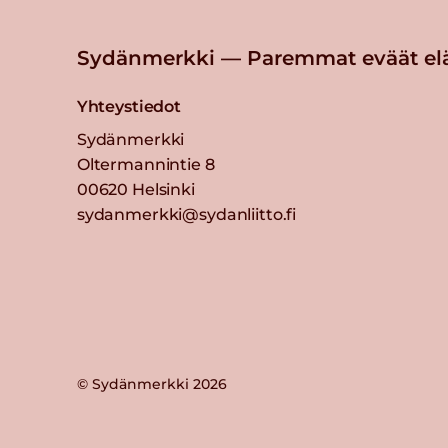
Sydänmerkki — Paremmat eväät el
Yhteystiedot
Sydänmerkki
Oltermannintie 8
00620 Helsinki
sydanmerkki@sydanliitto.fi
© Sydänmerkki 2026