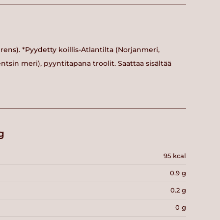
irens). *Pyydetty koillis-Atlantilta (Norjanmeri,
ntsin meri), pyyntitapana troolit. Saattaa sisältää
g
95 kcal
0.9 g
0.2 g
0 g