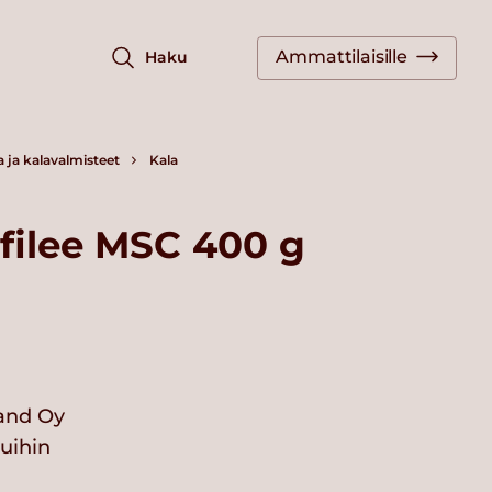
Ammattilaisille
Haku
a ja kalavalmisteet
Kala
ifilee MSC 400 g
land Oy
vuihin