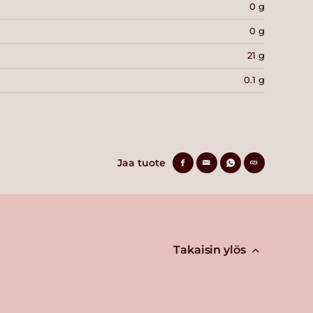
0 g
0 g
21 g
0.1 g
Jaa tuote
Takaisin ylös