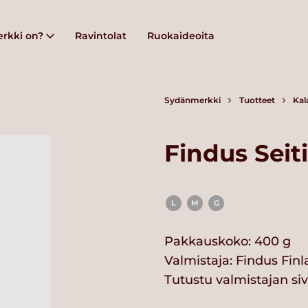
rkki on?
Ravintolat
Ruokaideoita
Sydänmerkki
Tuotteet
Kal
Findus Seit
L
M
G
Pakkauskoko: 400 g
Valmistaja:
Findus Fin
Tutustu valmistajan si