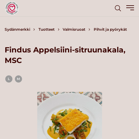
Sydänmerkki
Tuotteet
Valmisruoat
Pihvit ja pyörykät
Findus Appelsiini-sitruunakala,
MSC
L
M