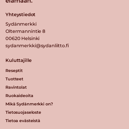
elämään.
Yhteystiedot
Sydänmerkki
Oltermannintie 8
00620 Helsinki
sydanmerkki@sydanliitto.fi
Kuluttajille
Reseptit
Tuotteet
Ravintolat
Ruokaideoita
Mikä Sydänmerkki on?
Tietosuojaseloste
Tietoa evästeistä