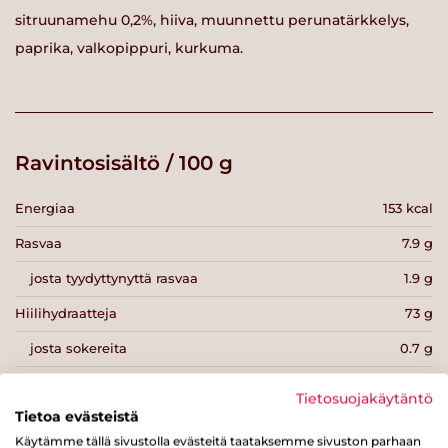
sitruunamehu 0,2%, hiiva, muunnettu perunatärkkelys,
paprika, valkopippuri, kurkuma.
Ravintosisältö / 100 g
Energiaa
153 kcal
Rasvaa
7.9 g
josta tyydyttynyttä rasvaa
1.9 g
Hiilihydraatteja
73 g
josta sokereita
0.7 g
Kuitua
0.5 g
Tietosuojakäytäntö
Tietoa evästeistä
Proteiinia
13 g
Käytämme tällä sivustolla evästeitä taataksemme sivuston parhaan