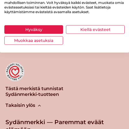
Suolaa
0.8 g
mahdollisen toiminnan. Voit hyväksyä kaikki evästeet, muokata omia
evästeasetuksiasi tai kieltää evästeiden käytön. Saat lisätietoja
käyttämistämme evästeistä avaamalla asetukset.
Hyväksy
Kiellä evästeet
Tulosta sivu
Jaa tuote
Muokkaa asetuksia
Tästä merkistä tunnistat
Sydänmerkki-tuotteen
Takaisin ylös
Sydänmerkki — Paremmat eväät