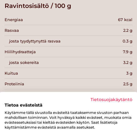
Ravintosisältö / 100 g
Energiaa
67 kcal
Rasvaa
2.2 g
josta tyydyttynyttä rasvaa
0.3 g
Hiilihydraatteja
7.9 g
josta sokereita
3.2 g
Kuitua
3 g
Proteiinia
2.5 g
Suolaa
0.5 g
Tietosuojakäytäntö
Tietoa evästeistä
Käytämme tällä sivustolla evästeitä taataksemme sivuston parhaan
mahdollisen toiminnan. Voit hyväksyä kaikki evästeet, muokata omia
evästeasetuksiasi tai kieltää evästeiden käytön. Saat lisätietoja
käyttämistämme evästeistä avaamalla asetukset.
Tulosta sivu
Jaa tuote