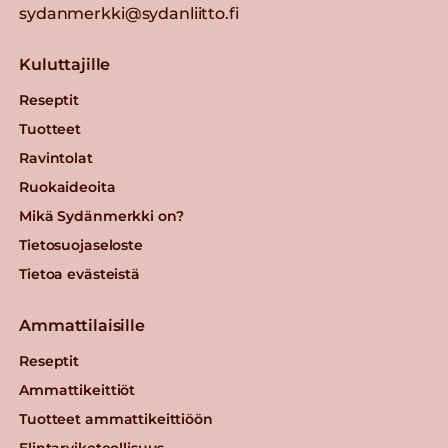
sydanmerkki@sydanliitto.fi
Kuluttajille
Reseptit
Tuotteet
Ravintolat
Ruokaideoita
Mikä Sydänmerkki on?
Tietosuojaseloste
Tietoa evästeistä
Ammattilaisille
Reseptit
Ammattikeittiöt
Tuotteet ammattikeittiöön