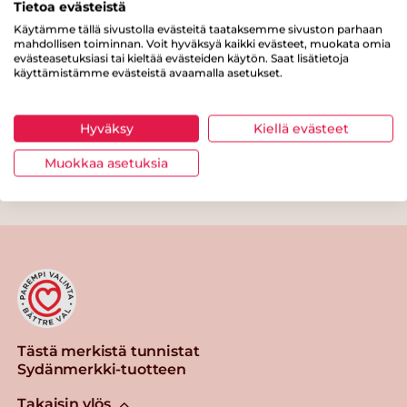
Tietoa evästeistä
Kuitua
0 g
Käytämme tällä sivustolla evästeitä taataksemme sivuston parhaan
mahdollisen toiminnan. Voit hyväksyä kaikki evästeet, muokata omia
Proteiinia
0.3 g
evästeasetuksiasi tai kieltää evästeiden käytön. Saat lisätietoja
käyttämistämme evästeistä avaamalla asetukset.
Suolaa
1 g
Hyväksy
Kiellä evästeet
Muokkaa asetuksia
Tulosta sivu
Jaa tuote
Tästä merkistä tunnistat
Sydänmerkki-tuotteen
Takaisin ylös