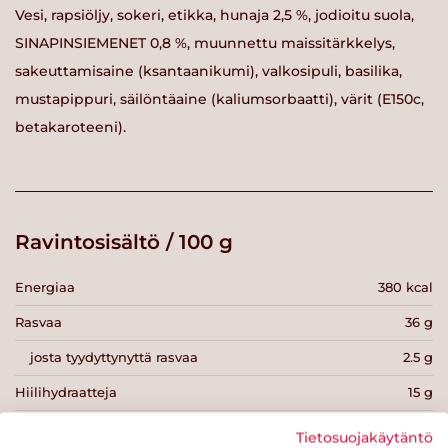
Vesi, rapsiöljy, sokeri, etikka, hunaja 2,5 %, jodioitu suola,
SINAPINSIEMENET 0,8 %, muunnettu maissitärkkelys,
sakeuttamisaine (ksantaanikumi), valkosipuli, basilika,
mustapippuri, säilöntäaine (kaliumsorbaatti), värit (E150c,
betakaroteeni).
Ravintosisältö / 100 g
Energiaa
380 kcal
Rasvaa
36 g
josta tyydyttynyttä rasvaa
2.5 g
Hiilihydraatteja
15 g
josta sokereita
14 g
Tietosuojakäytäntö