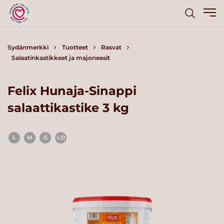
Sydänmerkki
Tuotteet
Rasvat
Salaatinkastikkeet ja majoneesit
Felix Hunaja-Sinappi
salaattikastike 3 kg
L
M
G
LO