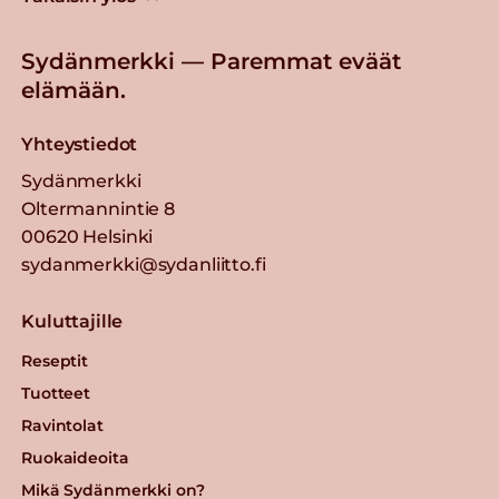
Sydänmerkki — Paremmat eväät
elämään.
Yhteystiedot
Sydänmerkki
Oltermannintie 8
00620 Helsinki
sydanmerkki@sydanliitto.fi
Kuluttajille
Reseptit
Tuotteet
Ravintolat
Ruokaideoita
Mikä Sydänmerkki on?