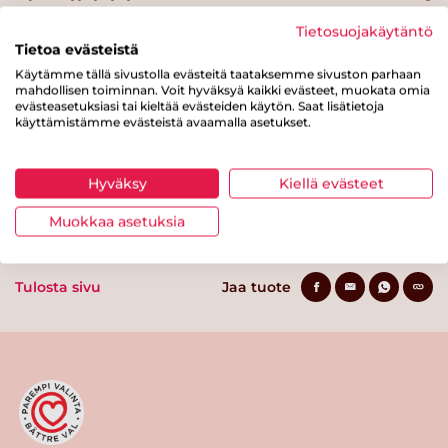
Hiilihydraatteja
17 g
Tietosuojakäytäntö
Tietoa evästeistä
josta sokereita
15 g
Käytämme tällä sivustolla evästeitä taataksemme sivuston parhaan
mahdollisen toiminnan. Voit hyväksyä kaikki evästeet, muokata omia
Kuitua
0 g
evästeasetuksiasi tai kieltää evästeiden käytön. Saat lisätietoja
käyttämistämme evästeistä avaamalla asetukset.
Proteiinia
0.3 g
Suolaa
1 g
Hyväksy
Kiellä evästeet
Muokkaa asetuksia
Tulosta sivu
Jaa tuote