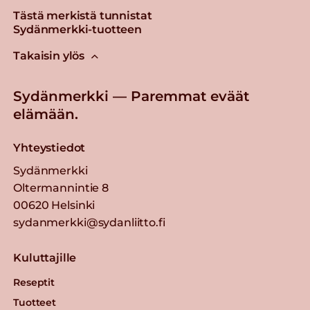
Tästä merkistä tunnistat
Sydänmerkki-tuotteen
Takaisin ylös
Sydänmerkki — Paremmat eväät
elämään.
Yhteystiedot
Sydänmerkki
Oltermannintie 8
00620 Helsinki
sydanmerkki@sydanliitto.fi
Kuluttajille
Reseptit
Tuotteet