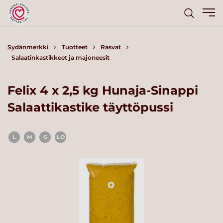
Sydänmerkki
Tuotteet
Rasvat
Salaatinkastikkeet ja majoneesit
Felix 4 x 2,5 kg Hunaja-Sinappi
Salaattikastike täyttöpussi
L
M
G
LO