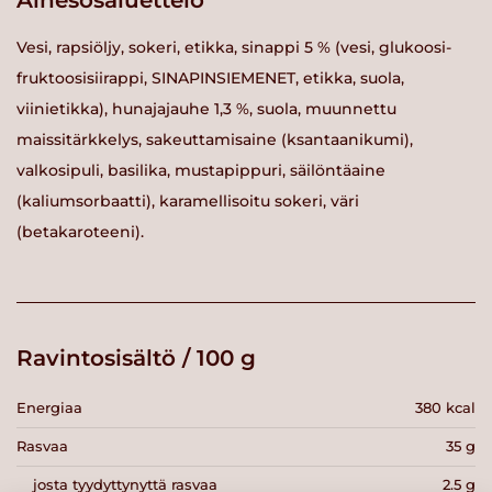
Ainesosaluettelo
Vesi, rapsiöljy, sokeri, etikka, sinappi 5 % (vesi, glukoosi-
fruktoosisiirappi, SINAPINSIEMENET, etikka, suola,
viinietikka), hunajajauhe 1,3 %, suola, muunnettu
maissitärkkelys, sakeuttamisaine (ksantaanikumi),
valkosipuli, basilika, mustapippuri, säilöntäaine
(kaliumsorbaatti), karamellisoitu sokeri, väri
(betakaroteeni).
Ravintosisältö / 100 g
Energiaa
380 kcal
Rasvaa
35 g
josta tyydyttynyttä rasvaa
2.5 g