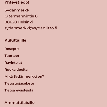
Yhteystiedot
Sydänmerkki
Oltermannintie 8
00620 Helsinki
sydanmerkki@sydanliitto.fi
Kuluttajille
Reseptit
Tuotteet
Ravintolat
Ruokaideoita
Mikä Sydänmerkki on?
Tietosuojaseloste
Tietoa evästeistä
Ammattilaisille