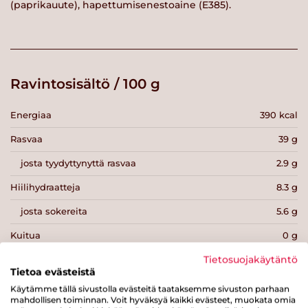
(paprikauute), hapettumisenestoaine (E385).
Ravintosisältö / 100 g
Energiaa
390 kcal
Rasvaa
39 g
josta tyydyttynyttä rasvaa
2.9 g
Hiilihydraatteja
8.3 g
josta sokereita
5.6 g
Kuitua
0 g
Proteiinia
1 g
Tietosuojakäytäntö
Tietoa evästeistä
Suolaa
0.7 g
Käytämme tällä sivustolla evästeitä taataksemme sivuston parhaan
mahdollisen toiminnan. Voit hyväksyä kaikki evästeet, muokata omia