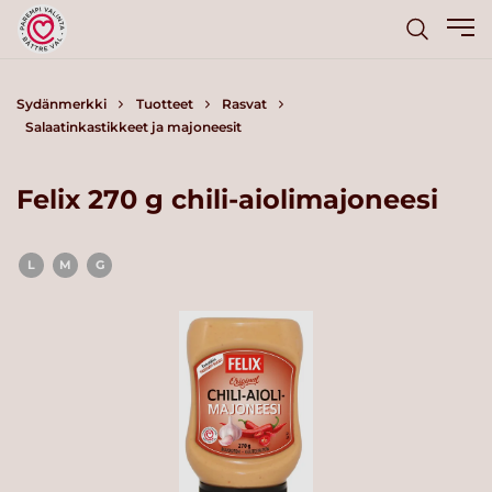
Sydänmerkki
Tuotteet
Rasvat
Salaatinkastikkeet ja majoneesit
Felix 270 g chili-aiolimajoneesi
L
M
G