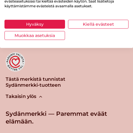
evästeasetuksiasi tai kieltää evästeiden käytön. Saat lisätietoja
käyttämistämme evästeistä avaamalla asetukset.
Hyväksy
Kiellä evästeet
Tulosta sivu
Jaa tuote
Muokkaa asetuksia
Tästä merkistä tunnistat
Sydänmerkki-tuotteen
Takaisin ylös
Sydänmerkki — Paremmat eväät
elämään.