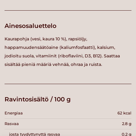
Ainesosaluettelo
Kaurapohja (vesi, kaura 10 %), rapsiöljy,
happamuudensäätöaine (kaliumfosfaatti), kalsium,
jodioitu suola, vitamiinit (riboflaviini, D3, B12). Saattaa
sisältää pieniä määriä vehnää, ohraa ja ruista.
Ravintosisältö / 100 g
Energiaa
62 kcal
Rasvaa
2.8 g
josta tyydyttynyttä rasvaa
0.2 g