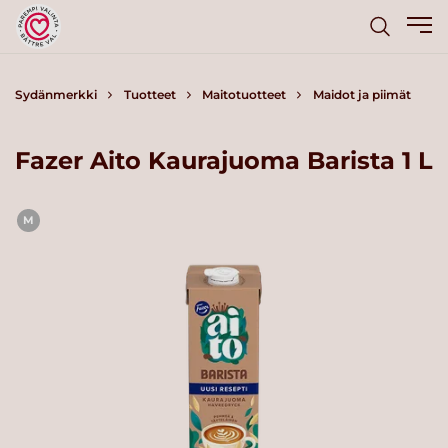
Sydänmerkki
Tuotteet
Maitotuotteet
Maidot ja piimät
Fazer Aito Kaurajuoma Barista 1 L
M