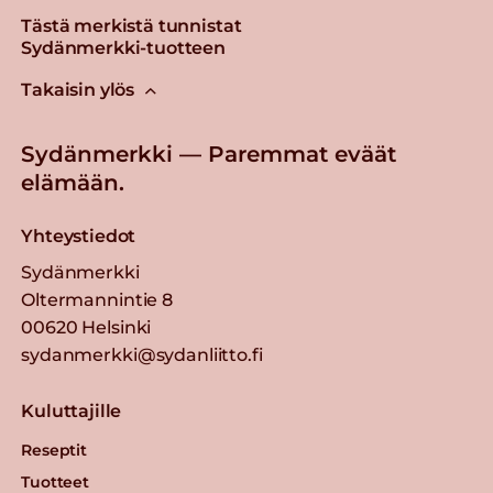
Tästä merkistä tunnistat
Sydänmerkki-tuotteen
Takaisin ylös
Sydänmerkki — Paremmat eväät
elämään.
Yhteystiedot
Sydänmerkki
Oltermannintie 8
00620 Helsinki
sydanmerkki@sydanliitto.fi
Kuluttajille
Reseptit
Tuotteet