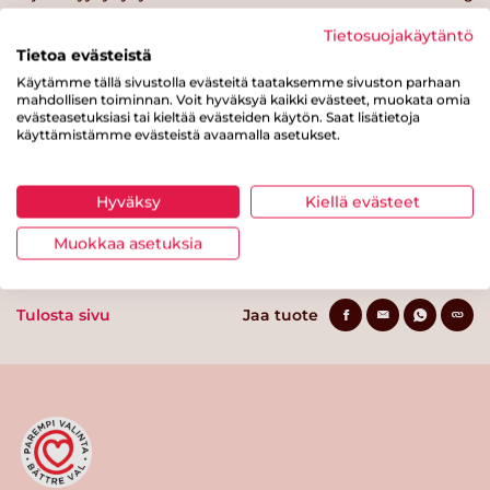
Hiilihydraatteja
7.8 g
Tietosuojakäytäntö
Tietoa evästeistä
josta sokereita
3.5 g
Käytämme tällä sivustolla evästeitä taataksemme sivuston parhaan
mahdollisen toiminnan. Voit hyväksyä kaikki evästeet, muokata omia
Kuitua
0.5 g
evästeasetuksiasi tai kieltää evästeiden käytön. Saat lisätietoja
käyttämistämme evästeistä avaamalla asetukset.
Proteiinia
1 g
Suolaa
0.1 g
Hyväksy
Kiellä evästeet
Muokkaa asetuksia
Tulosta sivu
Jaa tuote